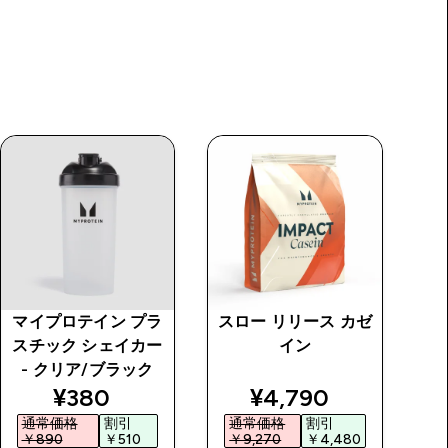
マイプロテイン プラ
スロー リリース カゼ
M
スチック シェイカー
イン
ポ
- クリア/ブラック
price
discounted price
discounted price
¥380‎
¥4,790‎
通常価格
割引
通常価格
割引
￥890‎
￥510‎
￥9,270‎
￥4,480‎
￥