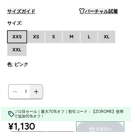
サイズガイド
バーチャル試着
サイズ:
XXS
XS
S
M
L
XL
XXL
色: ピンク
ゾロ目セール｜最大70%オフ｜割引コード：【ZOROME】使用
で追加10%オフ！
discounted price
¥1,130‎
在庫切れ