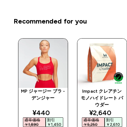
Recommended for you
パワ
MP ジャージー ブラ -
Impact クレアチン
スポ
デンジャー
モノハイドレート パ
ック
ウダー
ted price
discounted price
discounted 
¥440‎
¥2,640‎
通常価格
割引
通常価格
割引
0‎
￥1,890‎
￥1,450‎
￥5,250‎
￥2,610‎