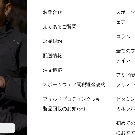
お問合せ
スポー
ェア
よくあるご質問
コラム
返品規約
全ての
配送情報
テイン
注文追跡
アミノ
スポーツウェア関税返金規約
プリメ
フィルドプロテインクッキー
ビタミ
製品回収のお知らせ
ミネラ
初めて
におす