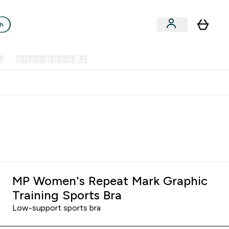
ch
ム
なりたい自分から選ぶ
クリアランスセール
日本製造商品
u
Enter プレミアム submenu
Enter なりたい自分から選ぶ submenu
En
⌄
⌄
⌄
欧州スポーツ栄養No.1ブランド*
 Black
MP Women's Repeat Mark Graphic
Training Sports Bra
Low-support sports bra