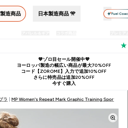
パ製造商品
日本製造商品 🎌
Fuel Coa
イン食品
アパレル＆ギア
コラボ商品
セット商品
プレミア
プリメント submenu
Enter プロテイン食品 submenu
Enter アパレル＆ギア submenu
Enter コラボ商品 submen
⌄
⌄
⌄
料
公式LINE追加で最新お得情報をゲット
公式アプリはこちら
💙ゾロ目セール開催中💙
ヨーロッパ製造の幅広い商品が最大70%OFF
コード【ZOROME】入力で追加10%OFF
さらに特売品は追加20%OFF
今すぐ購入
ブラ
MP Women's Repeat Mark Graphic Training Sports Bra -