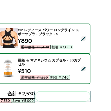
MP レディース パワー ロングライン ス
ポーツブラ - ブラック - S
この商品を選択 - MP レディース パワー ロングライン スポーツブラ
discounted price
¥890‎
通常価格 ￥2,490‎
割引 ￥1,600‎
亜鉛 ＆ マグネシウム カプセル - 30カプ
セル
この商品を選択 - 亜鉛 ＆ マグネシウム カプセル - 30カプセル
discounted price
¥510‎
通常価格 ￥1,250‎
割引 ￥740‎
合計
￥2,530‎
まとめてカートに入れる
7,530‎
Save ￥5,000‎