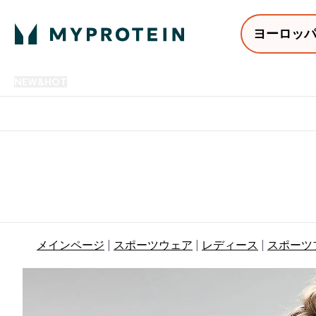
ヨーロッ
NEW&HOT
プロテイン
アミノ酸
サプリメント
プロテ
Enter NEW&HOT submenu
Enter プロテイン submenu
Enter アミノ酸 submenu
Enter サ
⌄
⌄
⌄
⌄
12,000円以上購入で送料無
メインページ
スポーツウェア
レディース
スポーツ