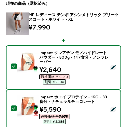
現在の商品（選択済み）
MP レディース テンポ アシンメトリック プリーツ
スコート - ホワイト - XL
¥7,990‎
Impact クレアチン モノハイドレート
パウダー - 500g - 147食分 - ノンフレ
ーバー
この商品を選択 - Impact クレアチン モノハイドレート パ
discounted price
¥2,640‎
通常価格 ￥5,250‎
割引 ￥2,610‎
Impact ホエイ プロテイン - 1KG - 33
食分 - ナチュラルチョコレート
discounted price
¥5,590‎
この商品を選択 - Impact ホエイ プロテイン - 1KG 
通常価格 ￥7,975‎
割引 ￥2,385‎