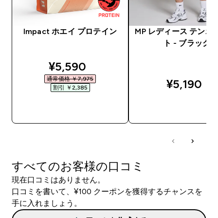
Impact ホエイ プロテイン
MP レディース テンポ
ト - ブラック
discounted price
¥5,590‎
通常価格 ￥7,975‎
¥5,190‎
割引 ￥2,385‎
今すぐ購入
今すぐ購入
すべてのお客様の口コミ
現在口コミはありません。
口コミを書いて、¥100 クーポンを獲得するチャンスを
手に入れましょう。