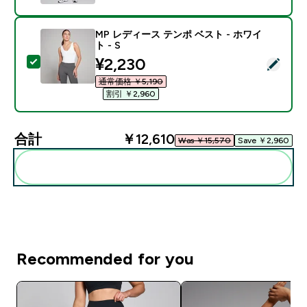
MP レディース テンポ ベスト - ホワイ
ト - S
discounted price
¥2,230‎
この商品を選択 - MP レディース テンポ ベスト - ホワイ
通常価格 ￥5,190‎
割引 ￥2,960‎
合計
￥12,610‎
Was ￥15,570‎
Save ￥2,960‎
まとめてカートに入れる
Recommended for you