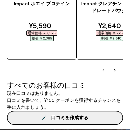
Impact ホエイ プロテイン
Impact クレアチン 
ドレート パウダ
discounted price
discounte
¥5,590‎
¥2,640‎
通常価格 ￥7,975‎
通常価格 ￥5,250‎
割引 ￥2,385‎
割引 ￥2,610‎
今すぐ購入
今すぐ購入
すべてのお客様の口コミ
現在口コミはありません。
口コミを書いて、¥100 クーポンを獲得するチャンスを
手に入れましょう。
口コミを作成する