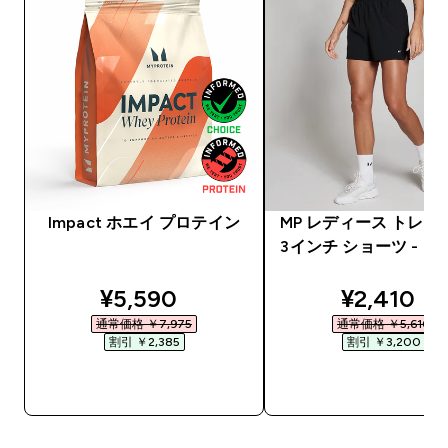
Impact ホエイ プロテイン
MP レディース トレー
3インチ ショーツ - 
discounted price
discounte
¥5,590‎
¥2,410‎
通常価格 ￥7,975‎
通常価格 ￥5,610‎
割引 ￥2,385‎
割引 ￥3,200‎
今すぐ購入
今すぐ購入