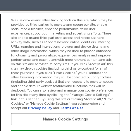
ヘルプ＆ガイド
We use cookies and other tracking tools on this site, which may be
provided by third parties, to operate and secure our site, enable
social media features, enhance performance, tailor user
experiences, support our marketing and advertising efforts. These
also enable us and third parties to access and record user and
商品について
activity data, such as IP addresses and online identifiers, referring
URLs, searches and interactions, browser and device details, and
other usage information, which may be used to provide enhanced
functionality and personalized experiences, analyze and improve
会社概要
performance, and reach users with more relevant content and ads
on this site and across third party sites. If you click “Accept All” this
site may deploy cookies (including third party cookies) for all of
these purposes. If you click “Limit Cookies,” your IP address and
特典＆ポイント
other browsing information may still be collected but only cookies
(including third party cookies) that are necessary to operate, secure
and enable default website features and functionalities will be
deployed. You can also review and manage your cookie preferences
for this site at any time by clicking the “Manage Cookie Settings”
2026 The Hut.com Ltd
link in this banner. By using this site or clicking "Accept All," "Limit
Cookies," or "Manage Cookie Settings," you acknowledge and
accept our
Privacy Policy
and
Terms of Use
.
Manage Cookie Settings
Pay with