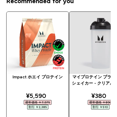
Recommended for you
Impact ホエイ プロテイン
マイプロテイン プラス
シェイカー - クリア/
discounted price
discount
¥5,590‎
¥380‎
通常価格 ￥7,975‎
通常価格 ￥890‎
割引 ￥2,385‎
割引 ￥510‎