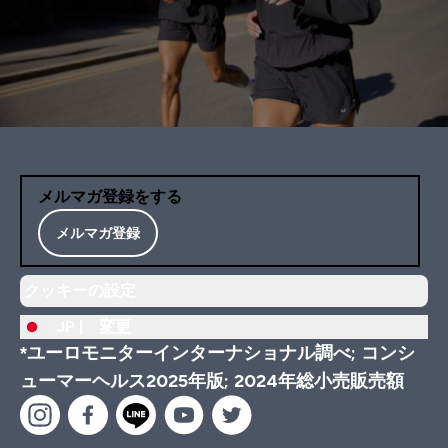
メルマガ登録をする
メルマガ登録
クッキーの設定
JP |
変更
*ユーロモニターインターナショナル調べ; コンシ
ューマーヘルス2025年版; 2024年総小売販売額