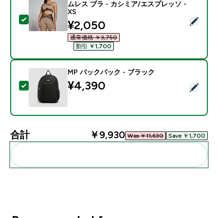
ムレス ブラ - カシミア/エスプレッソ -
XS
この商品を選択 - MP レディース コントラスト リブ シ
discounted price
¥2,050‎
通常価格 ￥3,750‎
割引 ￥1,700‎
MP バックパック - ブラック
¥4,390‎
この商品を選択 - MP バックパック - ブラック
合計
￥9,930‎
Was ￥11,630‎
Save ￥1,700‎
まとめてカートに入れる