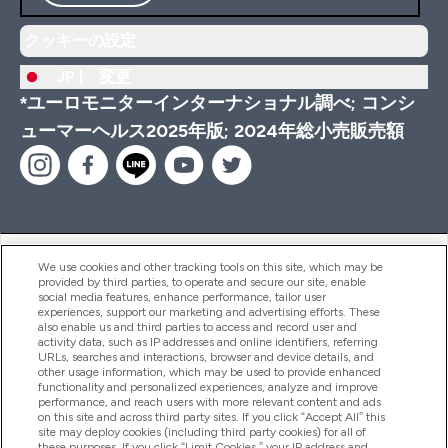
クッキーの設定
JP |
変更
*ユーロモニターインターナショナル調べ; コンシ
ューマーヘルス2025年版; 2024年総小売販売額
ヘルプ＆ガイド
We use cookies and other tracking tools on this site, which may be
provided by third parties, to operate and secure our site, enable
social media features, enhance performance, tailor user
experiences, support our marketing and advertising efforts. These
also enable us and third parties to access and record user and
商品について
activity data, such as IP addresses and online identifiers, referring
URLs, searches and interactions, browser and device details, and
other usage information, which may be used to provide enhanced
functionality and personalized experiences, analyze and improve
会社概要
performance, and reach users with more relevant content and ads
on this site and across third party sites. If you click “Accept All” this
site may deploy cookies (including third party cookies) for all of
these purposes. If you click “Limit Cookies,” your IP address and