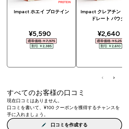
Impact ホエイ プロテイン
Impact クレアチン 
ドレート パウダ
discounted price
discounte
¥5,590‎
¥2,640‎
通常価格 ￥7,975‎
通常価格 ￥5,250‎
割引 ￥2,385‎
割引 ￥2,610‎
今すぐ購入
今すぐ購入
すべてのお客様の口コミ
現在口コミはありません。
口コミを書いて、¥100 クーポンを獲得するチャンスを
手に入れましょう。
口コミを作成する