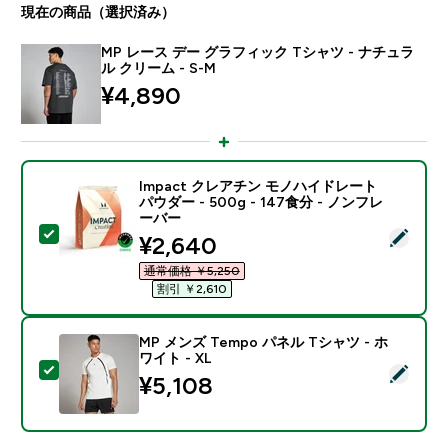
現在の商品（選択済み）
MP レース デー グラフィック Tシャツ - ナチュラ
ル クリーム - S-M
¥4,890‎
Impact クレアチン モノハイドレート
パウダー - 500g - 147食分 - ノンフレ
ーバー
この商品を選択 - Impact クレアチン モノハイドレート パ
discounted price
¥2,640‎
通常価格 ￥5,250‎
割引 ￥2,610‎
MP メンズ Tempo パネル Tシャツ - ホ
ワイト - XL
この商品を選択 - MP メンズ Tempo パネル Tシャツ - 
¥5,108‎