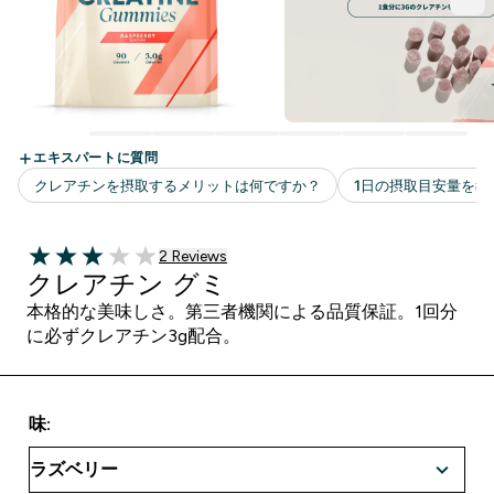
2 ＋件の口コミ
2 Reviews
3 out of 5 stars
クレアチン グミ
本格的な美味しさ。第三者機関による品質保証。1回分
に必ずクレアチン3g配合。
味: