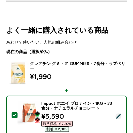
よく一緒に購入されている商品
あわせて使いたい、人気の組み合わせ
現在の商品（選択済み）
クレアチン グミ - 21 GUMMIES - 7食分 - ラズベリ
ー
¥1,990‎
Impact ホエイ プロテイン - 1KG - 33
食分 - ナチュラルチョコレート
discounted price
¥5,590‎
この商品を選択 - Impact ホエイ プロテイン - 1KG 
通常価格 ￥7,975‎
割引 ￥2,385‎