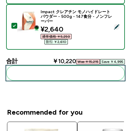
Impact クレアチン モノハイドレート
パウダー - 500g - 147食分 - ノンフレ
ーバー
この商品を選択 - Impact クレアチン モノハイドレート パ
discounted price
¥2,640‎
通常価格 ￥5,250‎
割引 ￥2,610‎
合計
￥10,220‎
Was ￥15,215‎
Save ￥4,995‎
まとめてカートに入れる
Recommended for you