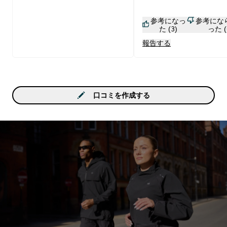
ているにも関わらず不味
す。筋肉の為にこのグミ
参考になっ
参考にな
ました。 しかし、一向に
た (3)
った (
ョになりません。助けて
報告する
い。
口コミを作成する