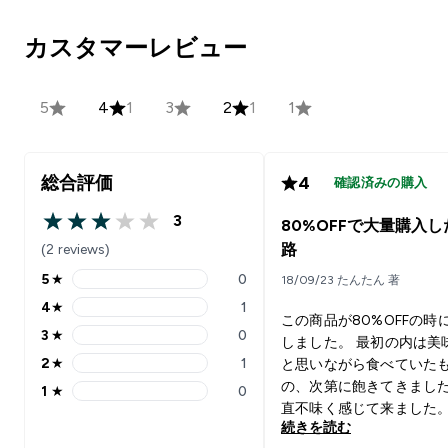
カスタマーレビュー
5
4
1
3
2
1
1
総合評価
4
確認済みの購入
3
80%OFFで大量購入し
3 out of 5 stars
(2 reviews)
路
5
★
0
18/09/23 たんたん 著
5 stars rating 0 reviews
4
★
1
4 stars rating 1 reviews
この商品が80%OFFの時
3
★
0
しました。 最初の内は美
3 stars rating 0 reviews
2
★
1
と思いながら食べていた
2 stars rating 1 reviews
の、次第に飽きてきまし
1
★
0
1 stars rating 0 reviews
直不味く感じて来ました
続きを読む
6粒までという容量用法を