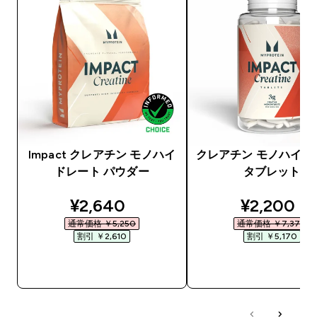
Impact クレアチン モノハイ
クレアチン モノハイド
ドレート パウダー
タブレット
discounted price
discounte
¥2,640‎
¥2,200‎
通常価格 ￥5,250‎
通常価格 ￥7,370‎
割引 ￥2,610‎
割引 ￥5,170‎
今すぐ購入
今すぐ購入