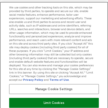
ヘルプ＆ガイド
We use cookies and other tracking tools on this site, which may be
provided by third parties, to operate and secure our site, enable
social media features, enhance performance, tailor user
experiences, support our marketing and advertising efforts. These
also enable us and third parties to access and record user and
商品について
activity data, such as IP addresses and online identifiers, referring
URLs, searches and interactions, browser and device details, and
other usage information, which may be used to provide enhanced
functionality and personalized experiences, analyze and improve
会社概要
performance, and reach users with more relevant content and ads
on this site and across third party sites. If you click “Accept All” this
site may deploy cookies (including third party cookies) for all of
these purposes. If you click “Limit Cookies,” your IP address and
特典＆ポイント
other browsing information may still be collected but only cookies
(including third party cookies) that are necessary to operate, secure
and enable default website features and functionalities will be
deployed. You can also review and manage your cookie preferences
for this site at any time by clicking the “Manage Cookie Settings”
2026 The Hut.com Ltd
link in this banner. By using this site or clicking "Accept All," "Limit
Cookies," or "Manage Cookie Settings," you acknowledge and
accept our
Privacy Policy
and
Terms of Use
.
Manage Cookie Settings
Pay with
Limit Cookies