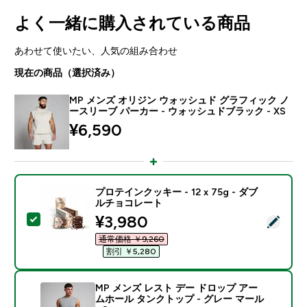
よく一緒に購入されている商品
あわせて使いたい、人気の組み合わせ
現在の商品（選択済み）
MP メンズ オリジン ウォッシュド グラフィック ノ
ースリーブ パーカー - ウォッシュドブラック - XS
¥6,590‎
プロテインクッキー - 12 x 75g - ダブ
ルチョコレート
discounted price
¥3,980‎
この商品を選択 - プロテインクッキー - 12 x 75g -
通常価格 ￥9,260‎
割引 ￥5,280‎
MP メンズ レスト デー ドロップ アー
ムホール タンクトップ - グレー マール