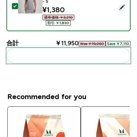
- S
この商品を選択 - MP メンズ レスト デー ドロップ アー
discounted price
¥1,380‎
通常価格 ￥3,210‎
割引 ￥1,830‎
合計
￥11,950‎
Was ￥19,060‎
Save ￥7,110‎
まとめてカートに入れる
Recommended for you