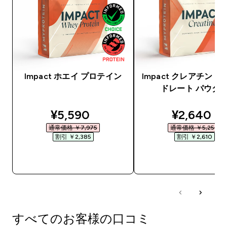
Impact ホエイ プロテイン
Impact クレアチン 
ドレート パウダ
discounted price
discounte
¥5,590‎
¥2,640‎
通常価格 ￥7,975‎
通常価格 ￥5,250‎
割引 ￥2,385‎
割引 ￥2,610‎
今すぐ購入
今すぐ購入
すべてのお客様の口コミ