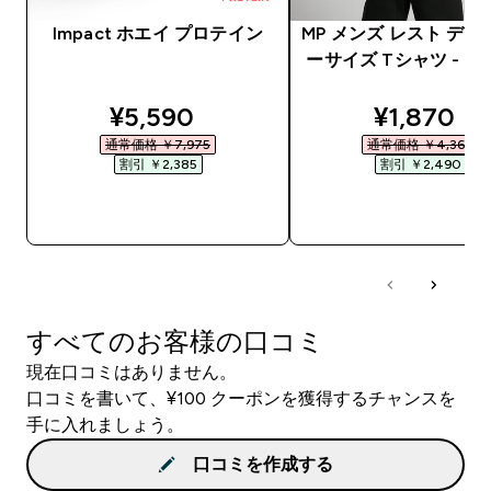
Impact ホエイ プロテイン
MP メンズ レスト デー
ーサイズ Tシャツ - 
discounted price
discounte
¥5,590‎
¥1,870‎
通常価格 ￥7,975‎
通常価格 ￥4,360‎
割引 ￥2,385‎
割引 ￥2,490‎
今すぐ購入
今すぐ購入
すべてのお客様の口コミ
現在口コミはありません。
口コミを書いて、¥100 クーポンを獲得するチャンスを
手に入れましょう。
口コミを作成する