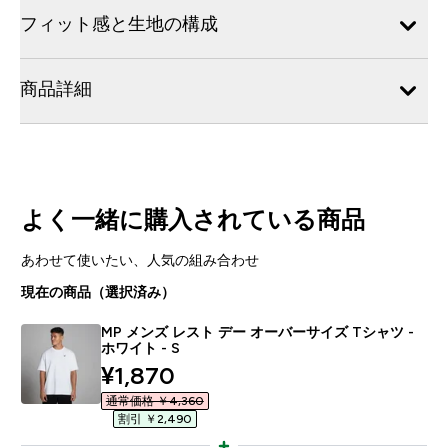
フィット感と生地の構成
商品詳細
よく一緒に購入されている商品
あわせて使いたい、人気の組み合わせ
現在の商品（選択済み）
MP メンズ レスト デー オーバーサイズ Tシャツ -
ホワイト - S
discounted price
¥1,870‎
通常価格 ￥4,360‎
割引 ￥2,490‎