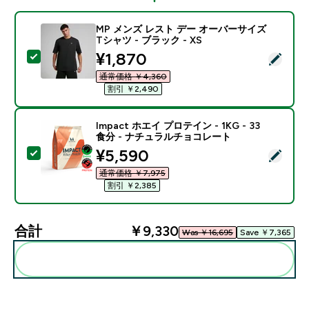
MP メンズ レスト デー オーバーサイズ
Tシャツ - ブラック - XS
discounted price
¥1,870‎
この商品を選択 - MP メンズ レスト デー オーバーサイズ 
通常価格 ￥4,360‎
割引 ￥2,490‎
Impact ホエイ プロテイン - 1KG - 33
食分 - ナチュラルチョコレート
discounted price
¥5,590‎
この商品を選択 - Impact ホエイ プロテイン - 1KG 
通常価格 ￥7,975‎
割引 ￥2,385‎
合計
￥9,330‎
Was ￥16,695‎
Save ￥7,365‎
まとめてカートに入れる