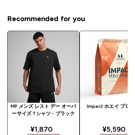
Recommended for you
MP メンズ レスト デー オーバ
Impact ホエイ プロ
ーサイズ Tシャツ - ブラック
discounted price
discounte
¥1,870‎
¥5,590‎