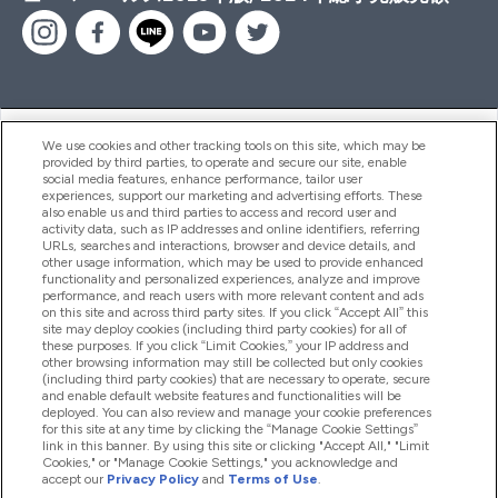
ヘルプ＆ガイド
We use cookies and other tracking tools on this site, which may be
provided by third parties, to operate and secure our site, enable
social media features, enhance performance, tailor user
experiences, support our marketing and advertising efforts. These
also enable us and third parties to access and record user and
商品について
activity data, such as IP addresses and online identifiers, referring
URLs, searches and interactions, browser and device details, and
other usage information, which may be used to provide enhanced
functionality and personalized experiences, analyze and improve
会社概要
performance, and reach users with more relevant content and ads
on this site and across third party sites. If you click “Accept All” this
site may deploy cookies (including third party cookies) for all of
these purposes. If you click “Limit Cookies,” your IP address and
特典＆ポイント
other browsing information may still be collected but only cookies
(including third party cookies) that are necessary to operate, secure
and enable default website features and functionalities will be
deployed. You can also review and manage your cookie preferences
for this site at any time by clicking the “Manage Cookie Settings”
2026 The Hut.com Ltd
link in this banner. By using this site or clicking "Accept All," "Limit
Cookies," or "Manage Cookie Settings," you acknowledge and
accept our
Privacy Policy
and
Terms of Use
.