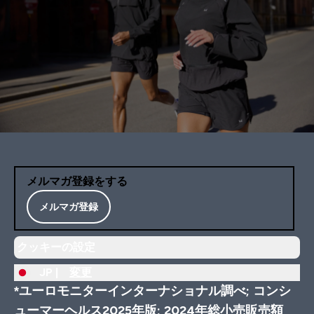
メルマガ登録をする
メルマガ登録
クッキーの設定
JP |
変更
*ユーロモニターインターナショナル調べ; コンシ
ューマーヘルス2025年版; 2024年総小売販売額