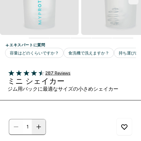
287 ＋件の口コミ
287 Reviews
4.48 out of 5 stars
ミニ シェイカー
ジム用バックに最適なサイズの小さめシェイカー