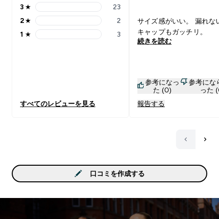
3
★
23
3 stars rating 23 reviews
2
★
2
サイズ感がいい。 漏れな
2 stars rating 2 reviews
キャップもガッチリ。
1
★
3
1 stars rating 3 reviews
続きを読む
参考になっ
参考にな
た (0)
った (
すべてのレビューを見る
報告する
口コミを作成する