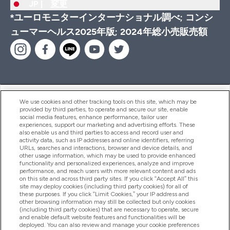
JP |
変更
*ユーロモニターインターナショナル調べ; コンシ
ューマーヘルス2025年版; 2024年総小売販売額
ヘルプ＆ガイド
We use cookies and other tracking tools on this site, which may be
provided by third parties, to operate and secure our site, enable
social media features, enhance performance, tailor user
experiences, support our marketing and advertising efforts. These
also enable us and third parties to access and record user and
商品について
activity data, such as IP addresses and online identifiers, referring
URLs, searches and interactions, browser and device details, and
other usage information, which may be used to provide enhanced
functionality and personalized experiences, analyze and improve
会社概要
performance, and reach users with more relevant content and ads
on this site and across third party sites. If you click “Accept All” this
site may deploy cookies (including third party cookies) for all of
these purposes. If you click “Limit Cookies,” your IP address and
特典＆ポイント
other browsing information may still be collected but only cookies
(including third party cookies) that are necessary to operate, secure
and enable default website features and functionalities will be
deployed. You can also review and manage your cookie preferences