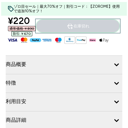
ゾロ目セール｜最大70%オフ｜割引コード：【ZOROME】使用
で追加10%オフ！
discounted price
¥220‎
在庫切れ
通常価格 ￥890‎
割引 ￥670‎
商品概要
特徴
利用目安
商品詳細