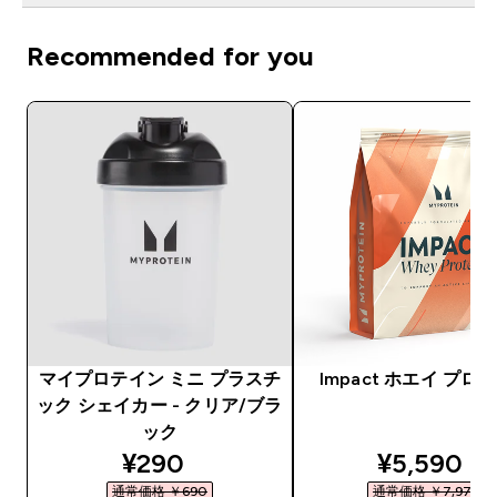
Recommended for you
マイプロテイン ミニ プラスチ
Impact ホエイ プロ
ック シェイカー - クリア/ブラ
ック
discounted price
discounte
¥290‎
¥5,590‎
通常価格 ￥690‎
通常価格 ￥7,975‎