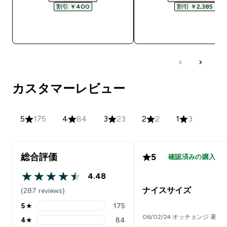
割引 ￥400‎
割引 ￥2,385‎
今すぐ購入
今すぐ購入
カスタマーレビュー
5
175
4
84
3
23
2
2
1
3
総合評価
5
確認済みの購入
4.48
4.48 out of 5 stars
ナイスサイズ
(287 reviews)
5
★
175
5 stars rating 175 reviews
06/02/24 オッチョンジ 著
4
★
84
4 stars rating 84 reviews