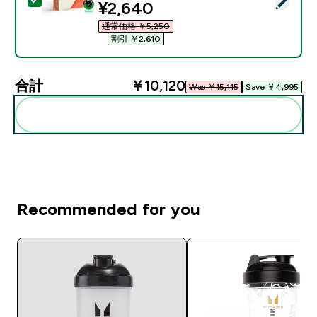
この商品を選択 - Impact クレアチン モノハイドレート パ
discounted price
¥2,640‎
通常価格 ￥5,250‎
割引 ￥2,610‎
合計
￥10,120‎
Was ￥15,115‎
Save ￥4,995‎
まとめてカートに入れる
Recommended for you