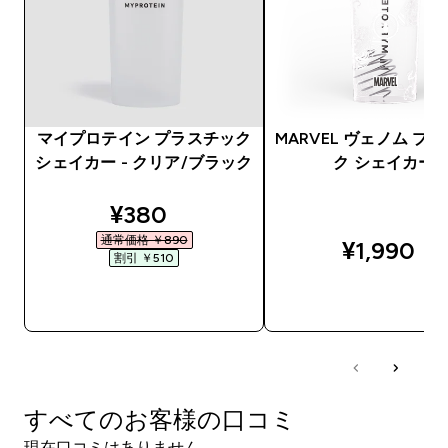
マイプロテイン プラスチック
MARVEL ヴェノム プ
シェイカー - クリア/ブラック
ク シェイカー
discounted price
¥380‎
通常価格 ￥890‎
¥1,990‎
割引 ￥510‎
今すぐ購入
今すぐ購入
すべてのお客様の口コミ
現在口コミはありません。