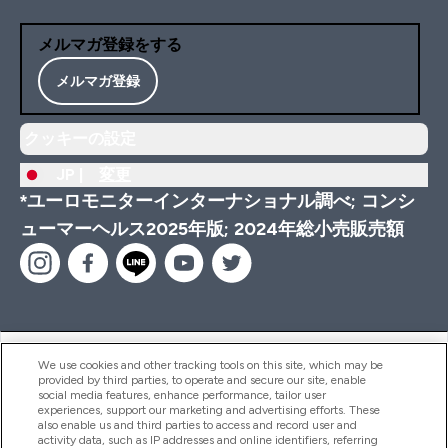
メルマガ登録をする
メルマガ登録
クッキーの設定
JP |
変更
*ユーロモニターインターナショナル調べ; コンシ
ューマーヘルス2025年版; 2024年総小売販売額
ヘルプ＆ガイド
We use cookies and other tracking tools on this site, which may be
provided by third parties, to operate and secure our site, enable
social media features, enhance performance, tailor user
experiences, support our marketing and advertising efforts. These
also enable us and third parties to access and record user and
商品について
activity data, such as IP addresses and online identifiers, referring