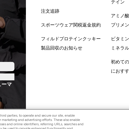
テイン
注文追跡
アミノ
スポーツウェア関税返金規約
プリメ
フィルドプロテインクッキー
ビタミ
製品回収のお知らせ
ミネラ
初めて
におす
ューマ
ird parties, to operate and secure our site, enable
r marketing and advertising efforts. These also enable
esses and online identifiers, referring URLs, searches and
ay be used to provide enhanced functionality and