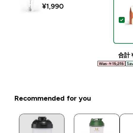
¥1,990‎
この
合計
Was ￥15,215‎
Sa
Recommended for you