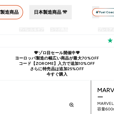
パ製造商品
日本製造商品 🎌
Fuel Coa
イン食品
アパレル＆ギア
コラボ商品
セット商品
プレミア
プリメント submenu
Enter プロテイン食品 submenu
Enter アパレル＆ギア submenu
Enter コラボ商品 submen
⌄
⌄
⌄
料
公式LINE追加で最新お得情報をゲット
公式アプリはこちら
💙ゾロ目セール開催中💙
ヨーロッパ製造の幅広い商品が最大70%OFF
コード【ZOROME】入力で追加10%OFF
さらに特売品は追加25%OFF
今すぐ購入
MAR
ー
MARV
容量60