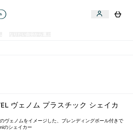
ch
ム
なりたい自分から選ぶ
クリアランスセール
日本製造商品
u
Enter プレミアム submenu
Enter なりたい自分から選ぶ submenu
En
⌄
⌄
⌄
欧州スポーツ栄養No.1ブランド*
VEL ヴェノム プラスチック シェイカ
ELのヴェノムをイメージした、ブレンディングボール付きで
0mlのシェイカー