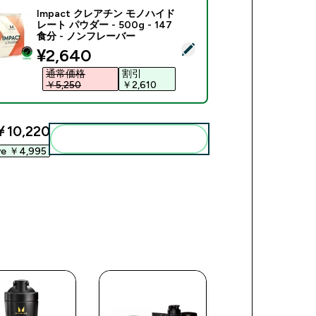
Impact クレアチン モノハイド
レート パウダー - 500g - 147
食分 - ノンフレーバー
商品を選択 - Impact クレアチン モノハイドレート パウダー - 5
discounted price
¥2,640‎
通常価格
割引
￥5,250‎
￥2,610‎
￥10,220‎
まとめてカートに入れる
ve ￥4,995‎