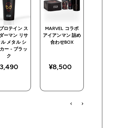
プロテイン ス
MARVEL コラボ
マイプロテイン
ダーマン リサ
アイアンマン 詰め
ッドプール リ
ル メタル シ
合わせBOX
クル メタル 
カー - ブラッ
イカー - ブラ
ク
3,490‎
¥8,500‎
¥3,490‎
今すぐ購
今すぐ購
今すぐ購
入
入
入