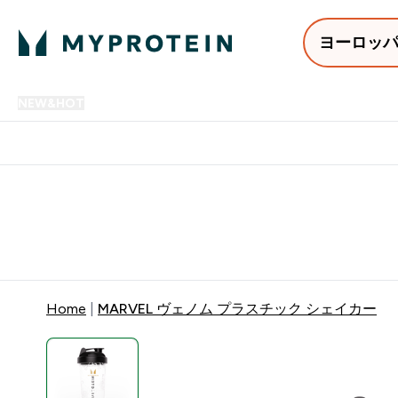
ヨーロッ
NEW&HOT
プロテイン
アミノ酸
サプリメント
プロテ
Enter NEW&HOT submenu
Enter プロテイン submenu
Enter アミノ酸 submenu
Enter サ
⌄
⌄
⌄
⌄
12,000円以上購入で送料無
Home
MARVEL ヴェノム プラスチック シェイカー