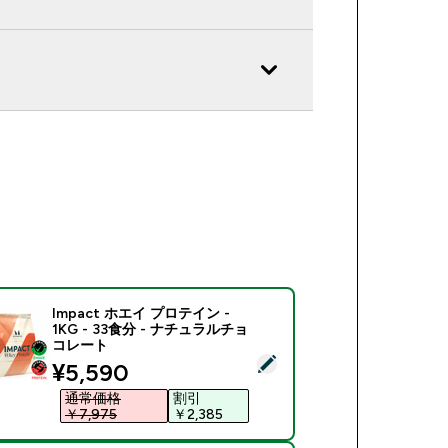
Impact ホエイ プロテイン -
1KG - 33食分 - ナチュラルチョ
コレート
商品を選択 - Impact ホエイ プロテイン - 1KG - 33食分 -
discounted price
¥5,590‎
通常価格
割引
￥7,975‎
￥2,385‎