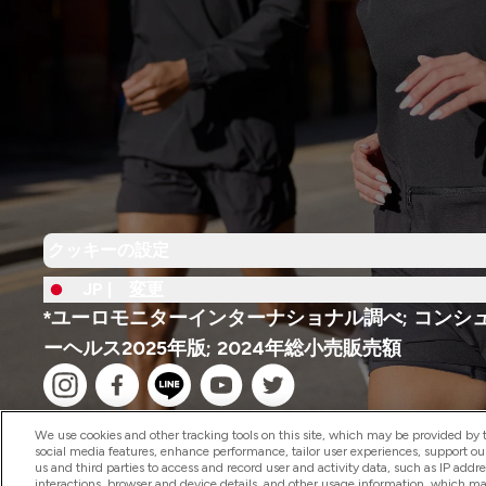
クッキーの設定
JP |
変更
*ユーロモニターインターナショナル調べ; コンシ
ーヘルス2025年版; 2024年総小売販売額
We use cookies and other tracking tools on this site, which may be provided by th
social media features, enhance performance, tailor user experiences, support ou
us and third parties to access and record user and activity data, such as IP addr
interactions, browser and device details, and other usage information, which m
2026 The Hut.com Ltd