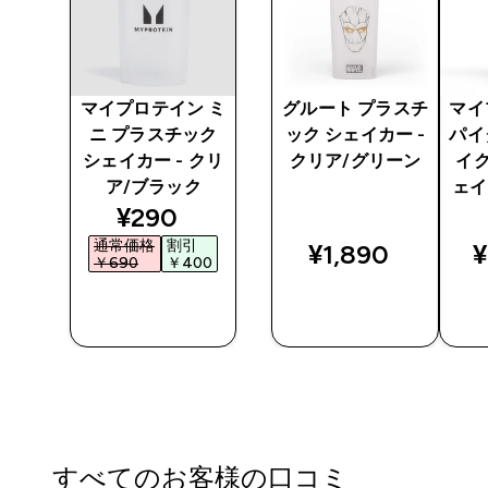
 プ
マイプロテイン ミ
グルート プラスチ
マイ
ニ プラスチック
ック シェイカー -
パイ
シェイカー - クリ
クリア/グリーン
イク
ア/ブラック
ェイ
ted price
discounted price
¥290‎
通常価格
割引
¥1,890‎
¥
5‎
￥690‎
￥400‎
今すぐ購
今すぐ購
入
入
すべてのお客様の口コミ