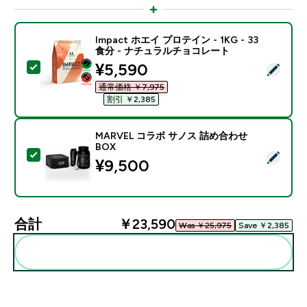
Impact ホエイ プロテイン - 1KG - 33
食分 - ナチュラルチョコレート
discounted price
¥5,590‎
この商品を選択 - Impact ホエイ プロテイン - 1KG 
通常価格 ￥7,975‎
割引 ￥2,385‎
MARVEL コラボ サノス 詰め合わせ
BOX
この商品を選択 - MARVEL コラボ サノス 詰め合わせB
¥9,500‎
合計
￥23,590‎
Was ￥25,975‎
Save ￥2,385‎
まとめてカートに入れる