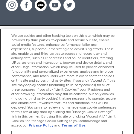
ヘルプ＆ガイド
We use cookies and other tracking tools on this site, which may be
provided by third parties, to operate and secure our site, enable
social media features, enhance performance, tailor user
experiences, support our marketing and advertising efforts. These
also enable us and third parties to access and record user and
商品について
activity data, such as IP addresses and online identifiers, referring
URLs, searches and interactions, browser and device details, and
other usage information, which may be used to provide enhanced
functionality and personalized experiences, analyze and improve
会社概要
performance, and reach users with more relevant content and ads
on this site and across third party sites. If you click “Accept All” this
site may deploy cookies (including third party cookies) for all of
these purposes. If you click “Limit Cookies,” your IP address and
特典＆ポイント
other browsing information may still be collected but only cookies
(including third party cookies) that are necessary to operate, secure
and enable default website features and functionalities will be
deployed. You can also review and manage your cookie preferences
for this site at any time by clicking the “Manage Cookie Settings”
2026 The Hut.com Ltd
link in this banner. By using this site or clicking "Accept All," "Limit
Cookies," or "Manage Cookie Settings," you acknowledge and
accept our
Privacy Policy
and
Terms of Use
.