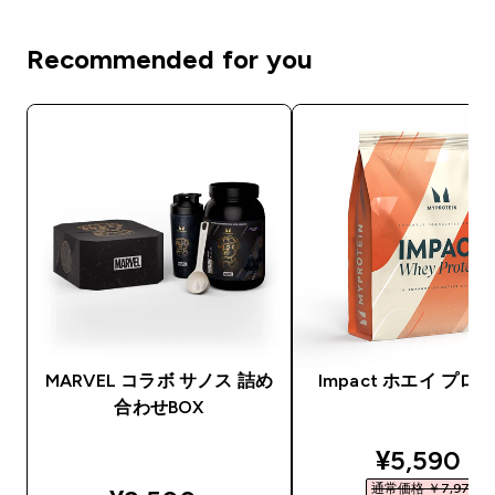
Recommended for you
MARVEL コラボ サノス 詰め
Impact ホエイ プロ
合わせBOX
discounte
¥5,590‎
通常価格 ￥7,975‎