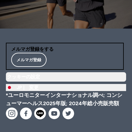
メルマガ登録をする
メルマガ登録
クッキーの設定
JP |
変更
*ユーロモニターインターナショナル調べ; コンシ
ューマーヘルス2025年版; 2024年総小売販売額