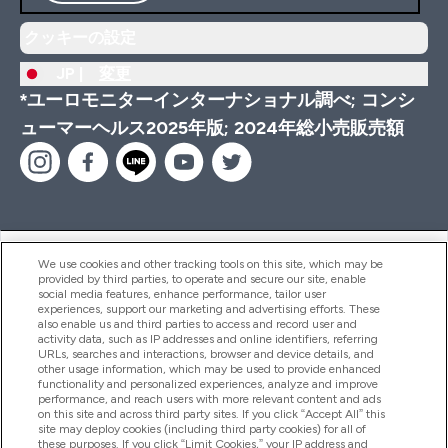
クッキーの設定
JP |
変更
*ユーロモニターインターナショナル調べ; コンシ
ューマーヘルス2025年版; 2024年総小売販売額
ヘルプ＆ガイド
We use cookies and other tracking tools on this site, which may be
provided by third parties, to operate and secure our site, enable
social media features, enhance performance, tailor user
experiences, support our marketing and advertising efforts. These
also enable us and third parties to access and record user and
商品について
activity data, such as IP addresses and online identifiers, referring
URLs, searches and interactions, browser and device details, and
other usage information, which may be used to provide enhanced
functionality and personalized experiences, analyze and improve
会社概要
performance, and reach users with more relevant content and ads
on this site and across third party sites. If you click “Accept All” this
site may deploy cookies (including third party cookies) for all of
these purposes. If you click “Limit Cookies,” your IP address and