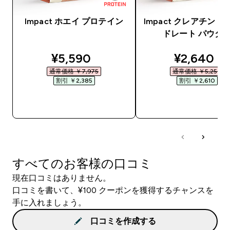
Impact ホエイ プロテイン
Impact クレアチン 
ドレート パウダ
discounted price
discounte
¥5,590‎
¥2,640‎
通常価格 ￥7,975‎
通常価格 ￥5,250‎
割引 ￥2,385‎
割引 ￥2,610‎
今すぐ購入
今すぐ購入
すべてのお客様の口コミ
現在口コミはありません。
口コミを書いて、¥100 クーポンを獲得するチャンスを
手に入れましょう。
口コミを作成する