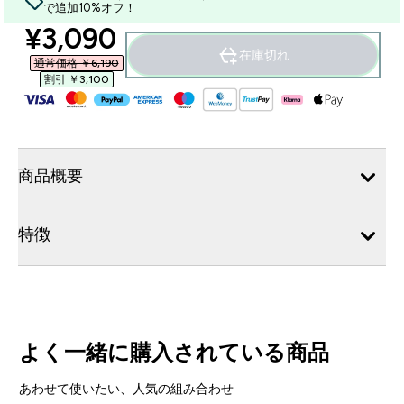
で追加10%オフ！
discounted price
¥3,090‎
在庫切れ
通常価格 ￥6,190‎
割引 ￥3,100‎
商品概要
特徴
よく一緒に購入されている商品
あわせて使いたい、人気の組み合わせ