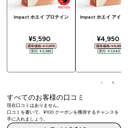
Impact ホエイ プロテイン
Impact ホエイ アイ
discounted price
discounte
¥5,590‎
¥4,950‎
通常価格 ￥7,975‎
通常価格 ￥5,990‎
割引 ￥2,385‎
割引 ￥1,040‎
今すぐ購入
今すぐ購入
すべてのお客様の口コミ
現在口コミはありません。
口コミを書いて、¥100 クーポンを獲得するチャンスを
手に入れましょう。