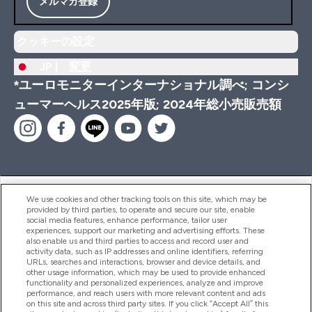
メルマガ登録
クッキーの設定
JP |
変更
*ユーロモニターインターナショナル調べ; コンシ
ューマーヘルス2025年版; 2024年総小売販売額
ヘルプ＆ガイド
We use cookies and other tracking tools on this site, which may be
provided by third parties, to operate and secure our site, enable
social media features, enhance performance, tailor user
experiences, support our marketing and advertising efforts. These
also enable us and third parties to access and record user and
商品について
activity data, such as IP addresses and online identifiers, referring
URLs, searches and interactions, browser and device details, and
other usage information, which may be used to provide enhanced
functionality and personalized experiences, analyze and improve
会社概要
performance, and reach users with more relevant content and ads
on this site and across third party sites. If you click “Accept All” this