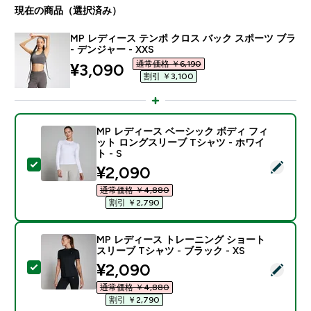
現在の商品（選択済み）
MP レディース テンポ クロス バック スポーツ ブラ
- デンジャー - XXS
通常価格 ￥6,190‎
discounted price
¥3,090‎
割引 ￥3,100‎
MP レディース ベーシック ボディ フィ
ット ロングスリーブ Tシャツ - ホワイ
ト - S
この商品を選択 - MP レディース ベーシック ボディ フ
discounted price
¥2,090‎
通常価格 ￥4,880‎
割引 ￥2,790‎
MP レディース トレーニング ショート
スリーブ Tシャツ - ブラック - XS
discounted price
¥2,090‎
この商品を選択 - MP レディース トレーニング ショート
通常価格 ￥4,880‎
割引 ￥2,790‎