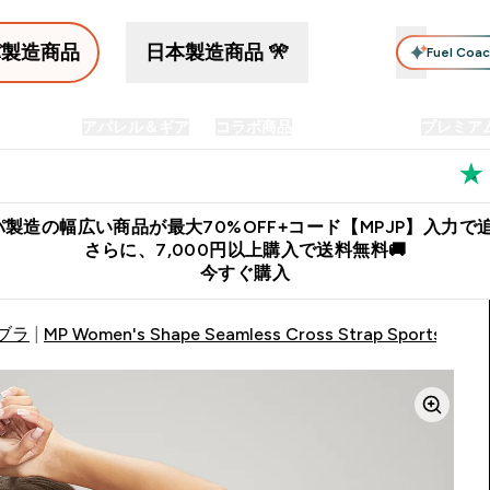
パ製造商品
日本製造商品 🎌
Fuel Coa
イン食品
アパレル＆ギア
コラボ商品
セット商品
プレミア
プリメント submenu
Enter プロテイン食品 submenu
Enter アパレル＆ギア submenu
Enter コラボ商品 submen
⌄
⌄
⌄
料
公式LINE追加で最新お得情報をゲット
公式アプリはこちら
製造の幅広い商品が最大70%OFF+コード【MPJP】入力で追
さらに、7,000円以上購入で送料無料🚚
今すぐ購入
ブラ
MP Women's Shape Seamless Cross Strap Sports Bra - 