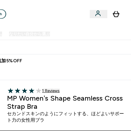
ch
ム
なりたい自分から選ぶ
クリアランスセール
日本製造商品
u
Enter プレミアム submenu
Enter なりたい自分から選ぶ submenu
En
⌄
⌄
⌄
欧州スポーツ栄養No.1ブランド*
加5%OFF
Black
1 ＋件の口コミ
1 Reviews
4 out of 5 stars
MP Women’s Shape Seamless Cross
Strap Bra
セカンドスキンのようにフィットする、ほどよいサポー
ト力の女性用ブラ