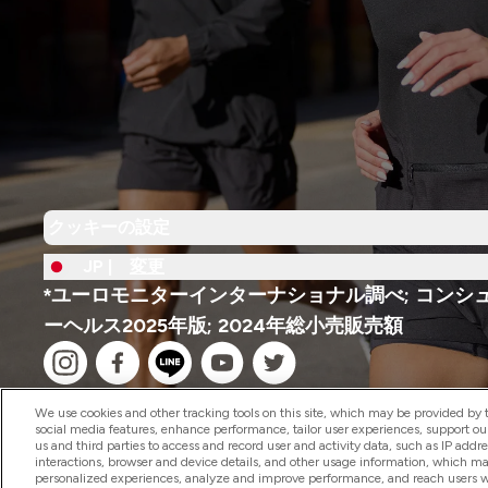
クッキーの設定
JP |
変更
*ユーロモニターインターナショナル調べ; コンシ
ーヘルス2025年版; 2024年総小売販売額
We use cookies and other tracking tools on this site, which may be provided by th
social media features, enhance performance, tailor user experiences, support ou
us and third parties to access and record user and activity data, such as IP addr
interactions, browser and device details, and other usage information, which m
2026 The Hut.com Ltd
personalized experiences, analyze and improve performance, and reach users wi