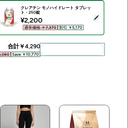
クレアチン モノハイドレート タブレッ
ト - 250錠
この商品を選択 - クレアチン モノハイドレート タブレット - 25
discounted price
¥2,200‎
通常価格 ￥7,370‎
割引 ￥5,170‎
合計
￥4,290‎
まとめてカートに入れる
,060‎
Save ￥10,770‎