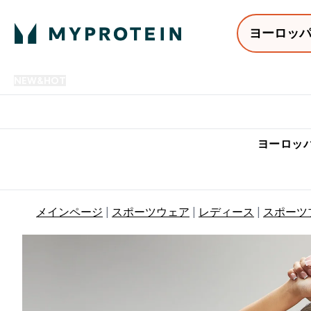
ヨーロッ
NEW&HOT
プロテイン
アミノ酸
サプリメント
プロテ
Enter NEW&HOT submenu
Enter プロテイン submenu
Enter アミノ酸 submenu
Enter サ
⌄
⌄
⌄
⌄
7,000円以上購入で送料無
ヨーロッパ
メインページ
スポーツウェア
レディース
スポーツ