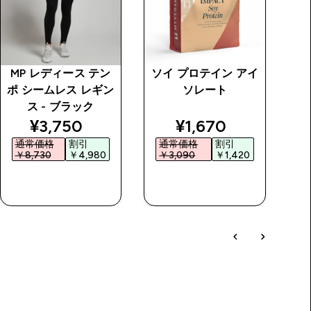
MP レディース テン
ソイ プロテイン アイ
I
ポ シームレス レギン
ソレート
モ
ス - ブラック
price
discounted price
discounted price
¥3,750‎
¥1,670‎
通常価格
割引
通常価格
割引
￥8,730‎
￥4,980‎
￥3,090‎
￥1,420‎
￥
今すぐ購入
今すぐ購入