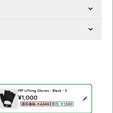
MP Lifting Gloves - Black - S
discounted price
¥1,000‎
の商品を選択 - MP Lifting Gloves - Black - S
通常価格 ￥2,500‎
割引 ￥1,500‎