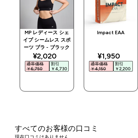
パワ
MP レディース シェ
Impact EAA
スポ
イプ シームレス スポ
ック
ーツ ブラ - ブラック
ted price
discounted price
discounted 
¥2,020‎
¥1,950‎
通常価格
割引
通常価格
割引
0‎
￥6,750‎
￥4,730‎
￥4,150‎
￥2,200‎
今すぐ購入
今すぐ購入
すべてのお客様の口コミ
現在口コミはありません。