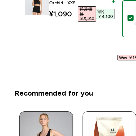
Orchid - XXS
通常価
割引
discounted price
¥1,090‎
格
￥4,100‎
￥5,190‎
Was ￥15
Recommended for you