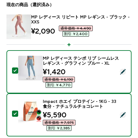
現在の商品（選択済み）
MP レディース リピート MP レギンス - ブラック -
XXS
通常価格 ￥4,490‎
discounted price
¥2,090‎
割引 ￥2,400‎
MP レディース テンポ リブ シームレス
レギンス - グラフィン ブルー - XL
discounted price
¥1,420‎
この商品を選択 - MP レディース テンポ リブ シームレス
通常価格 ￥6,190‎
割引 ￥4,770‎
Impact ホエイ プロテイン - 1KG - 33
食分 - ナチュラルチョコレート
discounted price
¥5,590‎
この商品を選択 - Impact ホエイ プロテイン - 1KG 
通常価格 ￥7,975‎
割引 ￥2,385‎