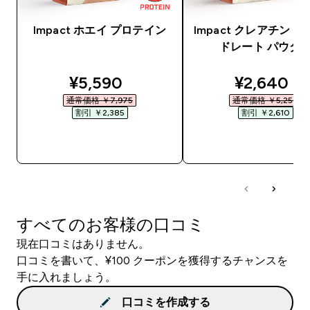
Impact ホエイ プロテイン
Impact クレアチン 
ドレート パウダ
discounted price
discounte
¥5,590‎
¥2,640‎
通常価格 ￥7,975‎
通常価格 ￥5,250‎
割引 ￥2,385‎
割引 ￥2,610‎
今すぐ購入
今すぐ購入
すべてのお客様の口コミ
現在口コミはありません。
口コミを書いて、¥100 クーポンを獲得するチャンスを
手に入れましょう。
口コミを作成する