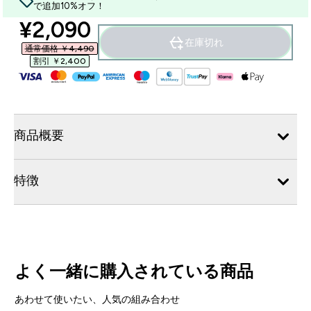
で追加10%オフ！
discounted price
¥2,090‎
在庫切れ
通常価格 ￥4,490‎
割引 ￥2,400‎
商品概要
特徴
よく一緒に購入されている商品
あわせて使いたい、人気の組み合わせ