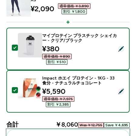
通常価格 ￥3,890‎
discounted price
¥2,090‎
割引 ￥1,800‎
マイプロテイン プラスチック シェイカ
ー - クリア/ブラック
discounted price
¥380‎
この商品を選択 - マイプロテイン プラスチック シェイ
通常価格 ￥890‎
割引 ￥510‎
Impact ホエイ プロテイン - 1KG - 33
食分 - ナチュラルチョコレート
discounted price
¥5,590‎
この商品を選択 - Impact ホエイ プロテイン - 1KG 
通常価格 ￥7,975‎
割引 ￥2,385‎
合計
￥8,060‎
Was ￥12,755‎
Save ￥4,695‎