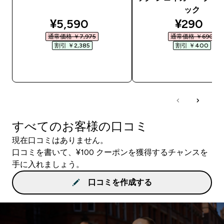
ック
discounted price
discount
¥5,590‎
¥290‎
通常価格 ￥7,975‎
通常価格 ￥690‎
割引 ￥2,385‎
割引 ￥400‎
今すぐ購入
今すぐ購入
すべてのお客様の口コミ
現在口コミはありません。
口コミを書いて、¥100 クーポンを獲得するチャンスを
手に入れましょう。
口コミを作成する