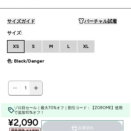
サイズガイド
バーチャル試着
サイズ:
XS
S
M
L
XL
色: Black/Danger
ゾロ目セール｜最大70%オフ｜割引コード：【ZOROME】使用
で追加10%オフ！
discounted price
¥2,090‎
在庫切れ
通常価格 ￥3,890‎