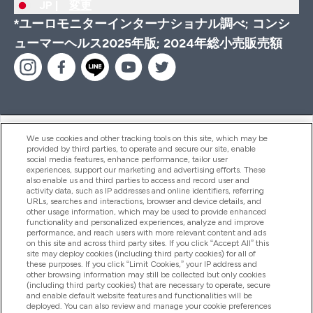
JP |
変更
*ユーロモニターインターナショナル調べ; コンシ
ューマーヘルス2025年版; 2024年総小売販売額
ヘルプ＆ガイド
We use cookies and other tracking tools on this site, which may be
provided by third parties, to operate and secure our site, enable
social media features, enhance performance, tailor user
experiences, support our marketing and advertising efforts. These
also enable us and third parties to access and record user and
商品について
activity data, such as IP addresses and online identifiers, referring
URLs, searches and interactions, browser and device details, and
other usage information, which may be used to provide enhanced
functionality and personalized experiences, analyze and improve
会社概要
performance, and reach users with more relevant content and ads
on this site and across third party sites. If you click “Accept All” this
site may deploy cookies (including third party cookies) for all of
these purposes. If you click “Limit Cookies,” your IP address and
特典＆ポイント
other browsing information may still be collected but only cookies
(including third party cookies) that are necessary to operate, secure
and enable default website features and functionalities will be
deployed. You can also review and manage your cookie preferences