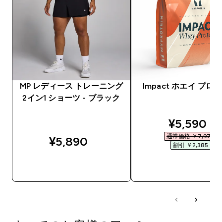
MP レディース トレーニング
Impact ホエイ プロ
2イン1 ショーツ - ブラック
discounte
¥5,590‎
通常価格 ￥7,975‎
¥5,890‎
割引 ￥2,385‎
今すぐ購入
今すぐ購入