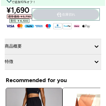
で追加10%オフ！
discounted price
¥1,690‎
在庫切れ
通常価格 ￥5,790‎
割引 ￥4,100‎
商品概要
特徴
Recommended for you