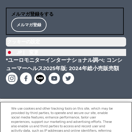
メルマガ登録をする
メルマガ登録
クッキーの設定
JP |
変更
*ユーロモニターインターナショナル調べ; コンシ
ューマーヘルス2025年版; 2024年総小売販売額
ヘルプ＆ガイド
We use cookies and other tracking tools on this site, which may be
provided by third parties, to operate and secure our site, enable
social media features, enhance performance, tailor user
experiences, support our marketing and advertising efforts. These
also enable us and third parties to access and record user and
商品について
activity data, such as IP addresses and online identifiers, referring