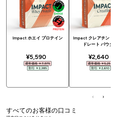
Impact ホエイ プロテイン
Impact クレアチン 
ドレート パウダ
discounted price
discounte
¥5,590‎
¥2,640‎
通常価格 ￥7,975‎
通常価格 ￥5,250‎
割引 ￥2,385‎
割引 ￥2,610‎
今すぐ購入
今すぐ購入
すべてのお客様の口コミ