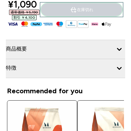
discounted price
¥1,090‎
在庫切れ
通常価格 ￥5,190‎
割引 ￥4,100‎
商品概要
特徴
Recommended for you