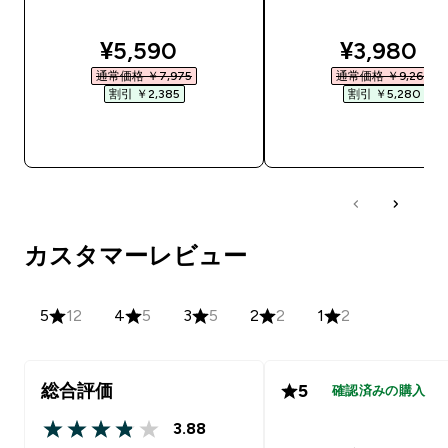
discounted price
discounte
¥5,590‎
¥3,980‎
通常価格 ￥7,975‎
通常価格 ￥9,260‎
割引 ￥2,385‎
割引 ￥5,280‎
今すぐ購入
今すぐ購入
カスタマーレビュー
5
12
4
5
3
5
2
2
1
2
総合評価
5
確認済みの購入
3.88
3.88 out of 5 stars