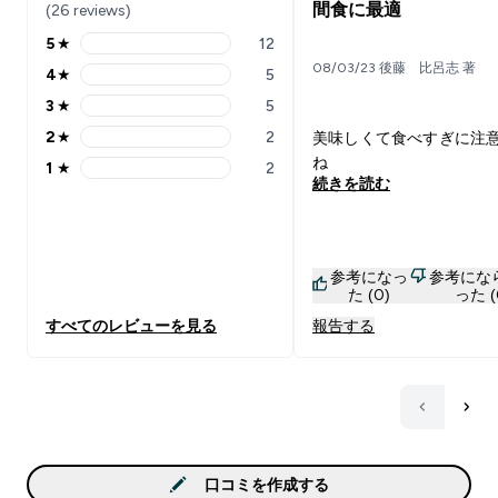
間食に最適
(26 reviews)
5
★
12
5 stars rating 12 reviews
08/03/23 後藤 比呂志 著
4
★
5
4 stars rating 5 reviews
3
★
5
3 stars rating 5 reviews
2
★
2
美味しくて食べすぎに注
2 stars rating 2 reviews
ね
1
★
2
1 stars rating 2 reviews
続きを読む
参考になっ
参考にな
た (0)
った (
すべてのレビューを見る
報告する
口コミを作成する