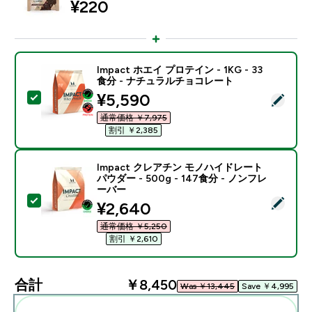
¥220‎
Impact ホエイ プロテイン - 1KG - 33
食分 - ナチュラルチョコレート
discounted price
¥5,590‎
この商品を選択 - Impact ホエイ プロテイン - 1KG 
通常価格 ￥7,975‎
割引 ￥2,385‎
Impact クレアチン モノハイドレート
パウダー - 500g - 147食分 - ノンフレ
ーバー
この商品を選択 - Impact クレアチン モノハイドレート パ
discounted price
¥2,640‎
通常価格 ￥5,250‎
割引 ￥2,610‎
合計
￥8,450‎
Was ￥13,445‎
Save ￥4,995‎