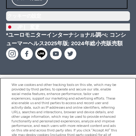
クッキーの設定
JP |
変更
*ユーロモニターインターナショナル調べ; コンシ
ューマーヘルス2025年版; 2024年総小売販売額
ヘルプ＆ガイド
We use cookies and other tracking tools on this site, which may be
provided by third parties, to operate and secure our site, enable
social media features, enhance performance, tailor user
experiences, support our marketing and advertising efforts. These
also enable us and third parties to access and record user and
商品について
activity data, such as IP addresses and online identifiers, referring
URLs, searches and interactions, browser and device details, and
other usage information, which may be used to provide enhanced
functionality and personalized experiences, analyze and improve
会社概要
performance, and reach users with more relevant content and ads
on this site and across third party sites. If you click “Accept All” this
site may deploy cookies (including third party cookies) for all of