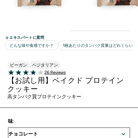
ビーガン
ベジタリアン
26 ＋件の口コミ
26 Reviews
3.88 out of 5 stars
【お試し用】ベイクド プロテイン
クッキー
高タンパク質プロテインクッキー
味: