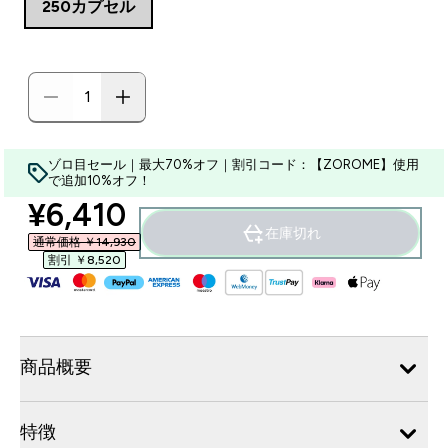
250カプセル
ゾロ目セール｜最大70%オフ｜割引コード：【ZOROME】使用
で追加10%オフ！
discounted price
¥6,410‎
在庫切れ
通常価格 ￥14,930‎
割引 ￥8,520‎
商品概要
特徴