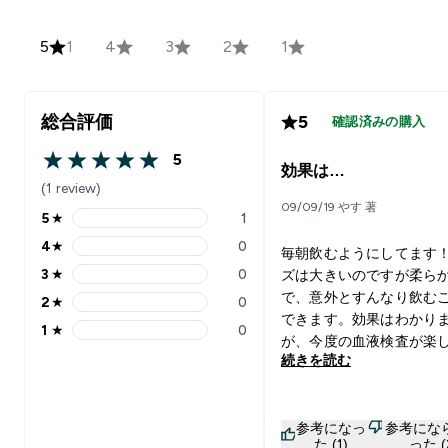
5
1
4
3
2
1
総合評価
5
確認済みの購入
5
5 out of 5 stars
効果は…
(1 review)
09/09/19 やす 著
5
★
1
5 stars rating 1 reviews
4
★
0
毎朝飲むようにしてます
4 stars rating 0 reviews
3
★
0
ズは大きいのですが柔ら
3 stars rating 0 reviews
で、意外とすんなり飲む
2
★
0
2 stars rating 0 reviews
できます。効果はわかり
1
★
0
1 stars rating 0 reviews
が、今度の血液検査が楽
続きを読む
す！！
参考になっ
参考にな
た (1)
った (