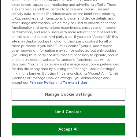
social media features, enhance performance, tailor user
experiences, support our marketing and advertising efforts. These
also enable us and third parties to access and record user and
商品について
activity data, such as IP addresses and online identifiers, referring
URLs, searches and interactions, browser and device details, and
other usage information, which may be used to provide enhanced
functionality and personalized experiences, analyze and improve
会社概要
performance, and reach users with more relevant content and ads
on this site and across third party sites. If you click “Accept All” this
site may deploy cookies (including third party cookies) for all of
these purposes. If you click “Limit Cookies,” your IP address and
特典＆ポイント
other browsing information may still be collected but only cookies
(including third party cookies) that are necessary to operate, secure
and enable default website features and functionalities will be
deployed. You can also review and manage your cookie preferences
for this site at any time by clicking the “Manage Cookie Settings”
2026 The Hut.com Ltd
link in this banner. By using this site or clicking "Accept All," "Limit
Cookies," or "Manage Cookie Settings," you acknowledge and
accept our
Privacy Policy
and
Terms of Use
.
Manage Cookie Settings
Pay with
Limit Cookies
Accept All
"
"