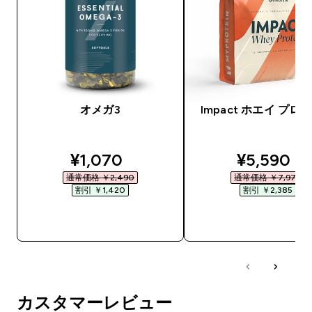
オメガ3
Impact ホエイ プロ
discounted price
discounte
¥1,070‎
¥5,590‎
通常価格 ￥2,490‎
通常価格 ￥7,975‎
割引 ￥1,420‎
割引 ￥2,385‎
今すぐ購入
今すぐ購入
カスタマーレビュー