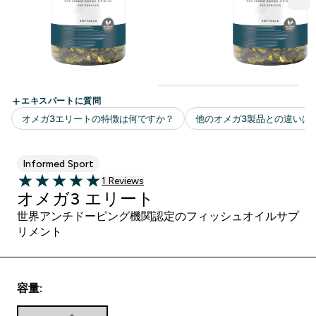
Informed Sport
1 ＋件の口コミ
1 Reviews
5 out of 5 stars
オメガ3 エリート
世界アンチドーピング機関認定のフィッシュオイルサプ
リメント
容量: