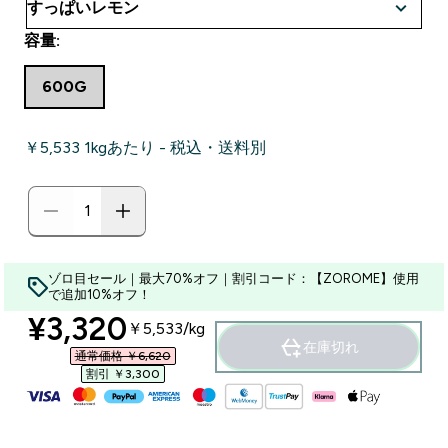
容量:
600G
￥5,533‎ 1kgあたり - 税込・送料別
ゾロ目セール｜最大70%オフ｜割引コード：【ZOROME】使用
で追加10%オフ！
discounted price
¥3,320‎
￥5,533‎/kg
在庫切れ
通常価格 ￥6,620‎
割引 ￥3,300‎