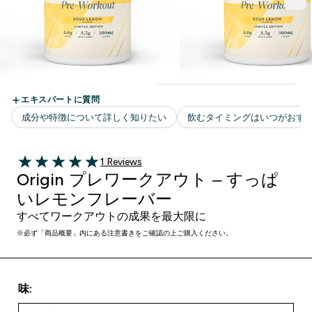
1 ＋件の口コミ
1 Reviews
5 out of 5 stars
Origin プレワークアウト – すっぱ
いレモンフレーバー
すべてワークアウトの成果を最大限に
※必ず「商品概要」内にある注意書きをご確認の上ご購入ください。
味: