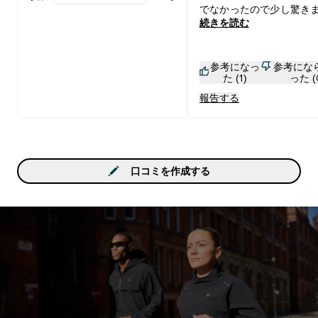
1 stars rating 0 reviews
でなかったので少し驚き
続きを読む
がスプーンなどで削って
ます 時間とともに固まる
分的にわかるのですが届
参考になっ
参考にな
に完全に固まってると品
た (1)
った (
題なくとも商品的に問題
報告する
じゃないかと思いました 
果は個人的には凄く良い
ススメなんですが完全に
て届くのはちょっと、、、
ですがもし同じ状態で届
口コミを作成する
は返品が大変なのでスプ
どで削って飲みましょう