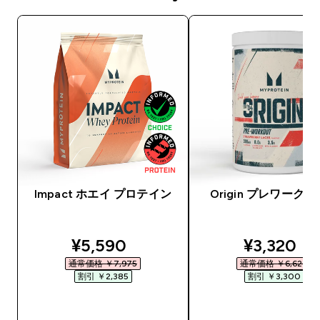
Impact ホエイ プロテイン
Origin プレワーク
discounted price
discounte
¥5,590‎
¥3,320‎
通常価格 ￥7,975‎
通常価格 ￥6,620‎
割引 ￥2,385‎
割引 ￥3,300‎
今すぐ購入
今すぐ購入