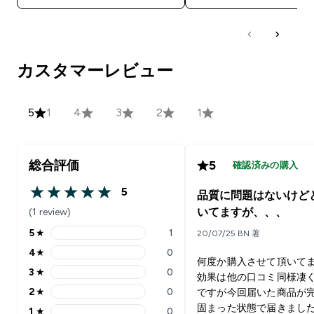
カスタマーレビュー
5
1
4
3
2
1
総合評価
5
確認済みの購入
5
品質に問題はないけど
5 out of 5 stars
(1 review)
いてますが、、、
5
★
1
20/07/25 BN 著
5 stars rating 1 reviews
4
★
0
4 stars rating 0 reviews
何度か購入させて頂いて
3
★
0
効果は他の口コミ同様凄
3 stars rating 0 reviews
2
★
0
ですが今回届いた商品が
2 stars rating 0 reviews
固まった状態で届きました
1
★
0