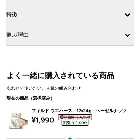
特徴
選ぶ理由
よく一緒に購入されている商品
あわせて使いたい、人気の組み合わせ
現在の商品（選択済み）
フィルド ウエハース - 12x24g - ヘーゼルナッツ
通常価格 ￥4,390‎
discounted price
¥1,990‎
割引 ￥2,400‎