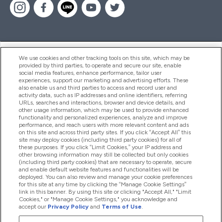
ヘルプ＆ガイド
We use cookies and other tracking tools on this site, which may be
provided by third parties, to operate and secure our site, enable
social media features, enhance performance, tailor user
experiences, support our marketing and advertising efforts. These
also enable us and third parties to access and record user and
商品について
activity data, such as IP addresses and online identifiers, referring
URLs, searches and interactions, browser and device details, and
other usage information, which may be used to provide enhanced
functionality and personalized experiences, analyze and improve
会社概要
performance, and reach users with more relevant content and ads
on this site and across third party sites. If you click “Accept All” this
site may deploy cookies (including third party cookies) for all of
these purposes. If you click “Limit Cookies,” your IP address and
特典＆ポイント
other browsing information may still be collected but only cookies
(including third party cookies) that are necessary to operate, secure
and enable default website features and functionalities will be
deployed. You can also review and manage your cookie preferences
for this site at any time by clicking the “Manage Cookie Settings”
2026 The Hut.com Ltd
link in this banner. By using this site or clicking "Accept All," "Limit
Cookies," or "Manage Cookie Settings," you acknowledge and
accept our
Privacy Policy
and
Terms of Use
.