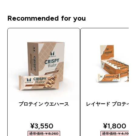
Recommended for you
プロテイン ウエハース
レイヤード プロテイン
discounted price
discounte
¥3,550‎
¥1,800‎
通常価格 ￥8,260‎
通常価格 ￥4,190‎