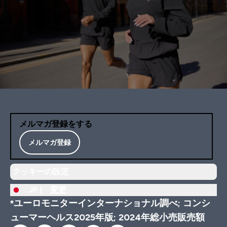
メルマガ登録をする
メルマガ登録
クッキーの設定
JP |
変更
*ユーロモニターインターナショナル調べ; コンシ
ューマーヘルス2025年版; 2024年総小売販売額