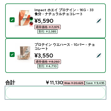
Impact ホエイ プロテイン - 1KG - 33
食分 - ナチュラルチョコレート
discounted price
¥5,590‎
この商品を選択 - Impact ホエイ プロテイン - 1KG 
通常価格 ￥7,975‎
割引 ￥2,385‎
プロテイン ウエハース - 10バー - チョ
コレート
discounted price
¥3,550‎
この商品を選択 - プロテイン ウエハース - 10バー -
通常価格 ￥8,260‎
割引 ￥4,710‎
合計
￥11,130‎
Was ￥20,625‎
Save ￥9,495‎
まとめてカートに入れる