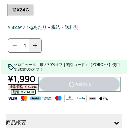
12X24G
￥82,917‎ 1kgあたり - 税込・送料別
ゾロ目セール｜最大70%オフ｜割引コード：【ZOROME】使用
で追加10%オフ！
discounted price
¥1,990‎
在庫切れ
通常価格 ￥4,390‎
割引 ￥2,400‎
商品概要