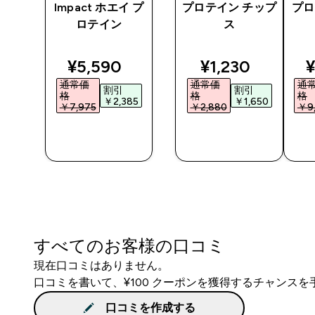
ロテ
Impact ホエイ プ
プロテイン チップ
プロ
ロテイン
ス
ted price
discounted price
discounted pri
d
¥5,590‎
¥1,230‎
¥
通常価
通常価
通
割引
割引
格
格
格
0‎
￥2,385‎
￥1,650‎
￥7,975‎
￥2,880‎
￥9,
今すぐ購
今すぐ購
入
入
すべてのお客様の口コミ
現在口コミはありません。
口コミを書いて、¥100 クーポンを獲得するチャンス
口コミを作成する