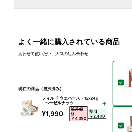
よく一緒に購入されている商品
あわせて使いたい、人気の組み合わせ
この
現在の商品（選択済み）
フィルド ウエハース - 12x24g
- ヘーゼルナッツ
通常価
割引
discounted price
¥1,990‎
格
￥2,400‎
￥4,390‎
この