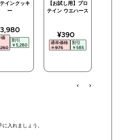
テインクッキ
【お試し用】プロ
オールナチュ
ー
テイン ウエハース
ピーナッツ バ
ce
iscounted price
discoun
3,980‎
¥1,620‎
discounted price
¥390‎
常価
通常価
割引
割引
通常価格
割引
格
￥5,280‎
￥2,17
260‎
￥975‎
￥585‎
￥3,790‎
今すぐ購
今すぐ購
今すぐ購
入
入
入
を手に入れましょう。