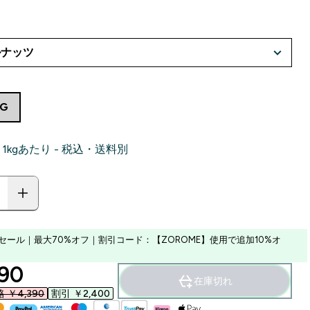
4G
7‎ 1kgあたり - 税込・送料別
セール｜最大70%オフ｜割引コード：【ZOROME】使用で追加10%オ
ounted price
90‎
在庫切れ
￥4,390‎
割引 ￥2,400‎