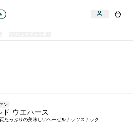
ch
ム
なりたい自分から選ぶ
クリアランスセール
日本製造商品
u
Enter プレミアム submenu
Enter なりたい自分から選ぶ submenu
En
⌄
⌄
⌄
欧州スポーツ栄養No.1ブランド*
アン
ルド ウエハース
質たっぷりの美味しいヘーゼルナッツスナック