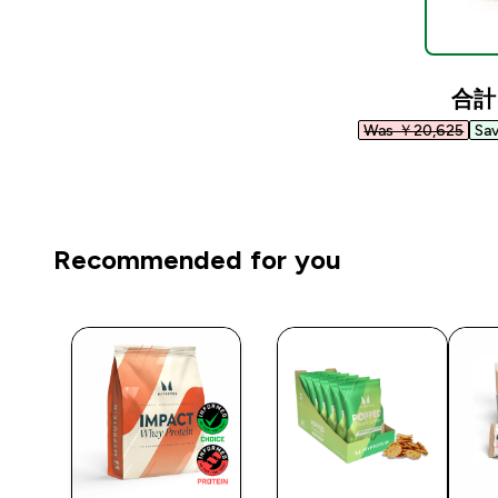
合計
Was ￥20,625‎
Sa
Recommended for you