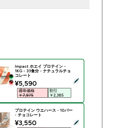
Impact ホエイ プロテイン -
1KG - 33食分 - ナチュラルチョ
コレート
商品を選択 - Impact ホエイ プロテイン - 1KG - 33食分 -
discounted price
¥5,590‎
通常価格
割引
￥7,975‎
￥2,385‎
プロテイン ウエハース - 10バー
- チョコレート
discounted price
¥3,550‎
商品を選択 - プロテイン ウエハース - 10バー - チョコレート