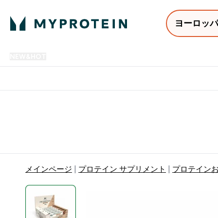
ヨーロッ
NEW&HOT
プロテイン
アミノ酸
サプリメント
プロテ
Enter NEW&HOT submenu
Enter プロテイン submenu
Enter アミノ酸 submenu
Enter サ
⌄
⌄
⌄
⌄
12,000円以上購入で送料無
メインページ
プロテイン サプリメント
プロテイン