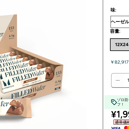
味:
容量:
12X2
￥82,91
ゾロ目
フ！
disc
¥1,9
通常価格 