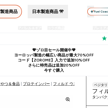
パ製造商品
日本製造商品 🎌
Fuel Coa
イン食品
アパレル＆ギア
コラボ商品
セット商品
プレミア
プリメント submenu
Enter プロテイン食品 submenu
Enter アパレル＆ギア submenu
Enter コラボ商品 submen
⌄
⌄
⌄
料
公式LINE追加で最新お得情報をゲット
公式アプリはこちら
💙ゾロ目セール開催中💙
ヨーロッパ製造の幅広い商品が最大70%OFF
コード【ZOROME】入力で追加10%OFF
さらに特売品は追加20%OFF
今すぐ購入
おやつ＆食品
プロテインバー
フィルド ウエハース
ベジタリ
フィ
タンパク