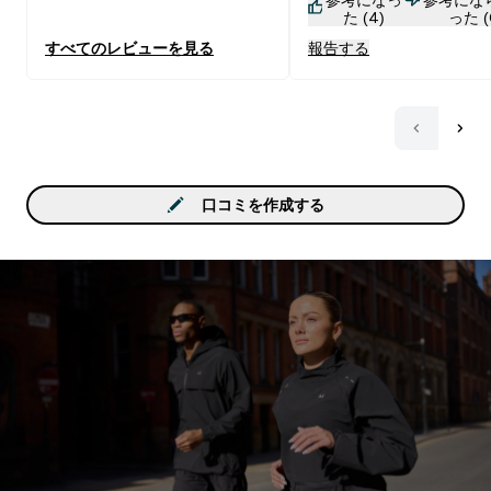
イバーがヒット！。口コ
た (4)
った (
り臭いが少しする。りん
すべてのレビューを見る
報告する
酵した臭いだな。そして
き感。敏感な人は気にな
うけどね。ヨーグルトに
果物と摂取してみた、次
朝・・・出たさ！気持ち
たさ！。これはいいよ！
みる価値あるよ。
口コミを作成する