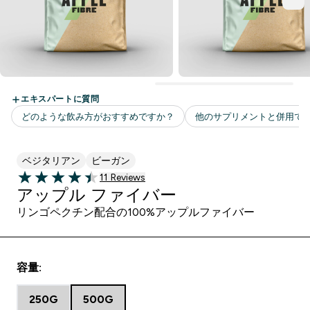
ベジタリアン
ビーガン
11 ＋件の口コミ
11 Reviews
4.45 out of 5 stars
アップル ファイバー
リンゴペクチン配合の100%アップルファイバー
容量:
250G
500G