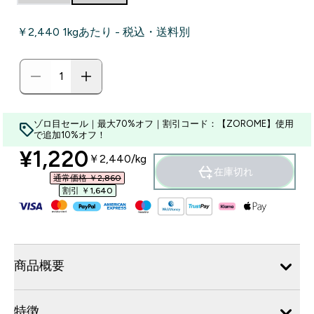
￥2,440‎ 1kgあたり - 税込・送料別
ゾロ目セール｜最大70%オフ｜割引コード：【ZOROME】使用
で追加10%オフ！
discounted price
¥1,220‎
￥2,440‎/kg
在庫切れ
通常価格 ￥2,860‎
割引 ￥1,640‎
商品概要
特徴