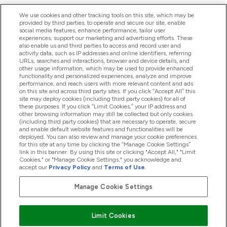
ヘルプ＆ガイド
We use cookies and other tracking tools on this site, which may be
provided by third parties, to operate and secure our site, enable
social media features, enhance performance, tailor user
experiences, support our marketing and advertising efforts. These
also enable us and third parties to access and record user and
商品について
activity data, such as IP addresses and online identifiers, referring
URLs, searches and interactions, browser and device details, and
other usage information, which may be used to provide enhanced
functionality and personalized experiences, analyze and improve
会社概要
performance, and reach users with more relevant content and ads
on this site and across third party sites. If you click “Accept All” this
site may deploy cookies (including third party cookies) for all of
these purposes. If you click “Limit Cookies,” your IP address and
特典＆ポイント
other browsing information may still be collected but only cookies
(including third party cookies) that are necessary to operate, secure
and enable default website features and functionalities will be
deployed. You can also review and manage your cookie preferences
for this site at any time by clicking the “Manage Cookie Settings”
2026 The Hut.com Ltd
link in this banner. By using this site or clicking "Accept All," "Limit
Cookies," or "Manage Cookie Settings," you acknowledge and
accept our
Privacy Policy
and
Terms of Use
.
Manage Cookie Settings
Pay with
Limit Cookies