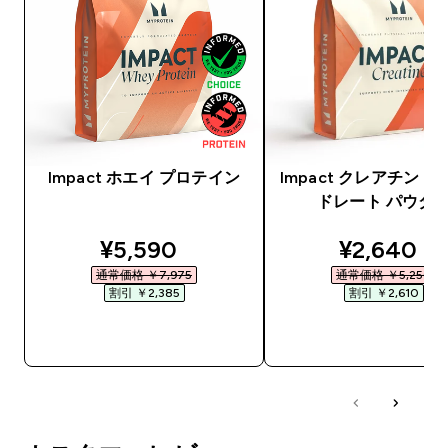
Impact ホエイ プロテイン
Impact クレアチン 
ドレート パウダ
discounted price
discounte
¥5,590‎
¥2,640‎
通常価格 ￥7,975‎
通常価格 ￥5,250‎
割引 ￥2,385‎
割引 ￥2,610‎
今すぐ購入
今すぐ購入