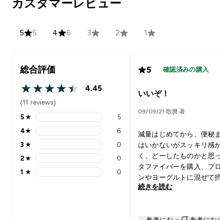
カスタマーレビュー
5
5
4
6
3
2
1
総合評価
5
確認済みの購入
4.45
4.45 out of 5 stars
いいぞ！
(11 reviews)
09/09/21 歌麿 著
5
★
5
5 stars rating 5 reviews
4
★
6
減量はじめてから、便秘
4 stars rating 6 reviews
3
★
0
はいかないがスッキリ感
3 stars rating 0 reviews
く、どーしたものかと思
2
★
0
2 stars rating 0 reviews
タファイバーを購入、プ
1
★
0
1 stars rating 0 reviews
ンやヨーグルトに混ぜて
続きを読む
てみたが、多少良くなっ
度。もっといい物はない
してみると、このアップ
参考になっ
参考にな