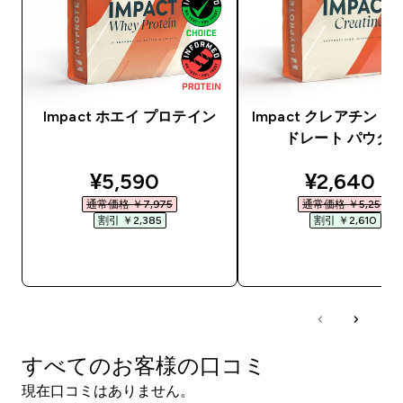
Impact ホエイ プロテイン
Impact クレアチン 
ドレート パウダ
discounted price
discounte
¥5,590‎
¥2,640‎
通常価格 ￥7,975‎
通常価格 ￥5,250‎
割引 ￥2,385‎
割引 ￥2,610‎
今すぐ購入
今すぐ購入
すべてのお客様の口コミ
現在口コミはありません。