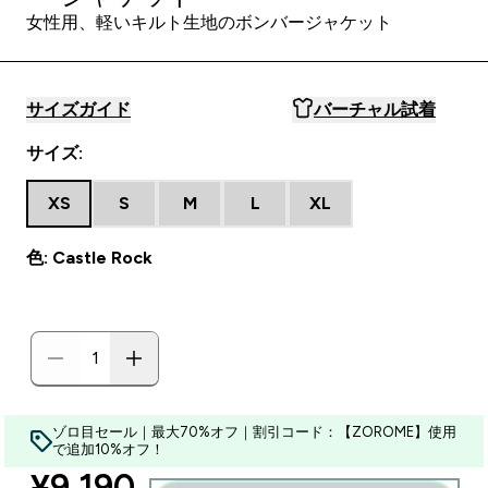
女性用、軽いキルト生地のボンバージャケット
サイズガイド
バーチャル試着
サイズ:
XS
S
M
L
XL
色: Castle Rock
ゾロ目セール｜最大70%オフ｜割引コード：【ZOROME】使用
で追加10%オフ！
discounted price
¥9,190‎