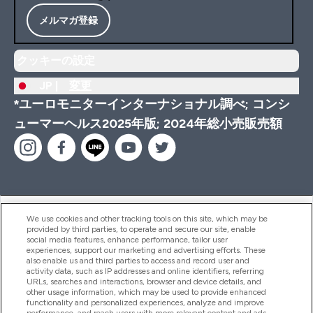
メルマガ登録
クッキーの設定
JP |
変更
*ユーロモニターインターナショナル調べ; コンシ
ューマーヘルス2025年版; 2024年総小売販売額
ヘルプ＆ガイド
We use cookies and other tracking tools on this site, which may be
provided by third parties, to operate and secure our site, enable
social media features, enhance performance, tailor user
experiences, support our marketing and advertising efforts. These
also enable us and third parties to access and record user and
商品について
activity data, such as IP addresses and online identifiers, referring
URLs, searches and interactions, browser and device details, and
other usage information, which may be used to provide enhanced
functionality and personalized experiences, analyze and improve
会社概要