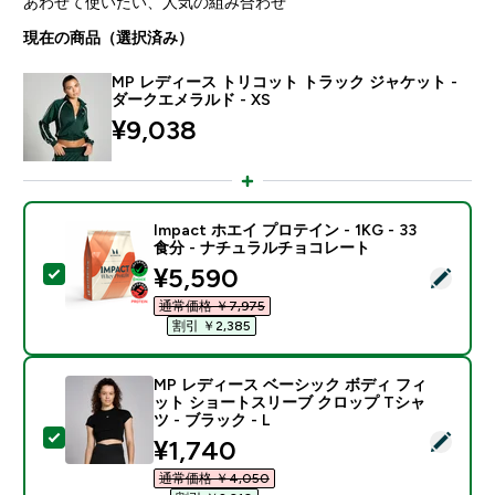
あわせて使いたい、人気の組み合わせ
現在の商品（選択済み）
MP レディース トリコット トラック ジャケット -
ダークエメラルド - XS
¥9,038‎
Impact ホエイ プロテイン - 1KG - 33
食分 - ナチュラルチョコレート
discounted price
¥5,590‎
この商品を選択 - Impact ホエイ プロテイン - 1KG 
通常価格 ￥7,975‎
割引 ￥2,385‎
MP レディース ベーシック ボディ フィ
ット ショートスリーブ クロップ Tシャ
ツ - ブラック - L
この商品を選択 - MP レディース ベーシック ボディ フ
discounted price
¥1,740‎
通常価格 ￥4,050‎