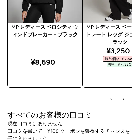
MP レディース ベロシティ ウ
MP レディース ベーシ
ィンドブレーカー - ブラック
トレート レッグ ジョガー
ラック
discounte
¥3,250‎
通常価格 ￥7,580‎
¥8,690‎
割引 ￥4,330‎
今すぐ購入
今すぐ購入
すべてのお客様の口コミ
現在口コミはありません。
口コミを書いて、¥100 クーポンを獲得するチャンスを
手に入れましょう。