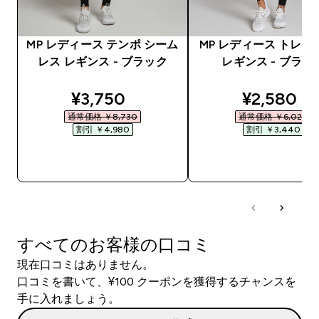
MP レディース テンポ シーム
MP レディース トレー
レス レギンス - ブラック
レギンス - ブラッ
discounted price
discounte
¥3,750‎
¥2,580‎
通常価格 ￥8,730‎
通常価格 ￥6,020‎
割引 ￥4,980‎
割引 ￥3,440‎
今すぐ購入
今すぐ購入
すべてのお客様の口コミ
現在口コミはありません。
口コミを書いて、¥100 クーポンを獲得するチャンスを
手に入れましょう。