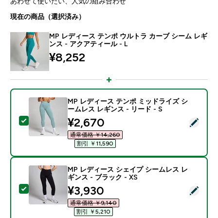
あわせて使いたい、人気の組み合わせ
現在の商品（選択済み）
MP レディース テンポ ウルトラ カーブ シーム レギ
ンス - アクアティール - L
¥8,252‎
MP レディース テンポ ミッドライズ シ
ームレス レギンス - リード - S
discounted price
¥2,670‎
この商品を選択 - MP レディース テンポ ミッドライズ シ
通常価格 ￥14,260‎
割引 ￥11,590‎
MP レディース シェイプ シームレス レ
ギンス - ブラック - XS
discounted price
¥3,930‎
この商品を選択 - MP レディース シェイプ シームレス レ
通常価格 ￥9,140‎
割引 ￥5,210‎