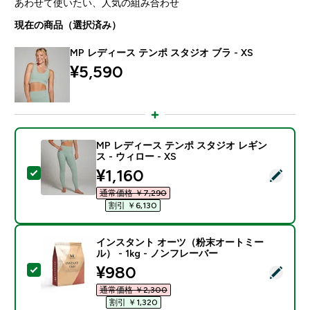
あわせて使いたい、人気の組み合わせ
現在の商品（選択済み）
MP レディース テンポ スタジオ ブラ - XS
¥5,590‎
MP レディース テンポ スタジオ レギン
ス - ウィロー - XS
discounted price
¥1,160‎
この商品を選択 - MP レディース テンポ スタジオ レギンス
通常価格 ￥7,290‎
割引 ￥6,130‎
インスタント オーツ（粉末オートミー
ル） - 1kg - ノンフレーバー
discounted price
¥980‎
この商品を選択 - インスタント オーツ（粉末オートミール
通常価格 ￥2,300‎
割引 ￥1,320‎