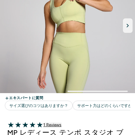
1 ＋件の口コミ
1 Reviews
5 out of 5 stars
MP レディース テンポ スタジオ ブ