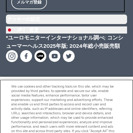
メルマガ登録
クッキーの設定
JP |
変更
*ユーロモニターインターナショナル調べ; コンシ
ューマーヘルス2025年版; 2024年総小売販売額
ヘルプ＆ガイド
We use cookies and other tracking tools on this site, which may be
provided by third parties, to operate and secure our site, enable
social media features, enhance performance, tailor user
experiences, support our marketing and advertising efforts. These
also enable us and third parties to access and record user and
商品について
activity data, such as IP addresses and online identifiers, referring
URLs, searches and interactions, browser and device details, and
other usage information, which may be used to provide enhanced
functionality and personalized experiences, analyze and improve
会社概要
performance, and reach users with more relevant content and ads
on this site and across third party sites. If you click “Accept All” this