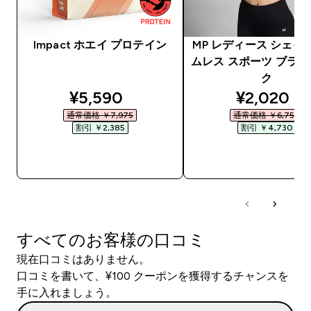
Impact ホエイ プロテイン
MP レディース シェイ
ムレス スポーツ ブラ -
ク
discounted price
discounte
¥5,590‎
¥2,020‎
通常価格 ￥7,975‎
通常価格 ￥6,750‎
割引 ￥2,385‎
割引 ￥4,730‎
今すぐ購入
今すぐ購入
すべてのお客様の口コミ
現在口コミはありません。
口コミを書いて、¥100 クーポンを獲得するチャンスを
手に入れましょう。