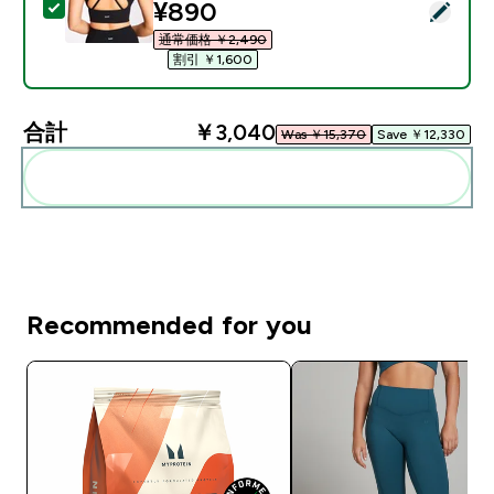
discounted price
¥890‎
この商品を選択 - MP レディース パワー ロングライン ス
通常価格 ￥2,490‎
割引 ￥1,600‎
合計
￥3,040‎
Was ￥15,370‎
Save ￥12,330‎
まとめてカートに入れる
Recommended for you