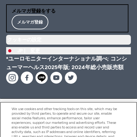
メルマガ登録をする
メルマガ登録
クッキーの設定
JP |
変更
*ユーロモニターインターナショナル調べ; コンシ
ューマーヘルス2025年版; 2024年総小売販売額
ヘルプ＆ガイド
We use cookies and other tracking tools on this site, which may be
provided by third parties, to operate and secure our site, enable
social media features, enhance performance, tailor user
experiences, support our marketing and advertising efforts. These
also enable us and third parties to access and record user and
商品について
activity data, such as IP addresses and online identifiers, referring
URLs, searches and interactions, browser and device details, and