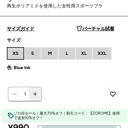
再生ポリアミドを使用した女性用スポーツブラ
サイズガイド
バーチャル試着
サイズ:
XS
S
M
L
XL
XXL
色: Blue Ink
ゾロ目セール｜最大70%オフ｜割引コード：【ZOROME】使用
で追加10%オフ！
discounted price
¥990‎