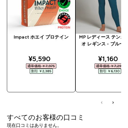
Impact ホエイ プロテイン
MP レディース テンポ
オ レギンス - ブルー
discounted price
discounte
¥5,590‎
¥1,160‎
通常価格 ￥7,975‎
通常価格 ￥7,290‎
割引 ￥2,385‎
割引 ￥6,130‎
今すぐ購入
今すぐ購入
すべてのお客様の口コミ
現在口コミはありません。