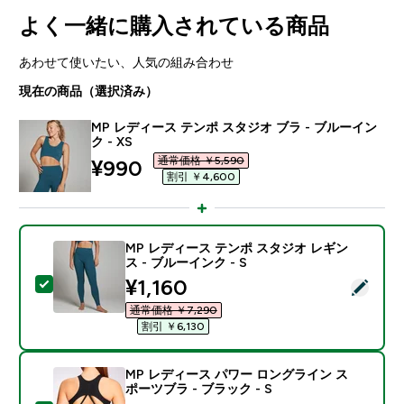
よく一緒に購入されている商品
あわせて使いたい、人気の組み合わせ
現在の商品（選択済み）
MP レディース テンポ スタジオ ブラ - ブルーイン
ク - XS
通常価格 ￥5,590‎
discounted price
¥990‎
割引 ￥4,600‎
MP レディース テンポ スタジオ レギン
ス - ブルーインク - S
discounted price
¥1,160‎
この商品を選択 - MP レディース テンポ スタジオ レギン
通常価格 ￥7,290‎
割引 ￥6,130‎
MP レディース パワー ロングライン ス
ポーツブラ - ブラック - S