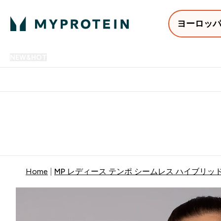
ヨーロッ
NEW&HOT
プロテイン
アミノ酸
サプリメント
プロテ
Enter NEW&HOT submenu
Enter プロテイン submenu
Enter アミノ酸 submenu
Enter サ
⌄
⌄
⌄
⌄
12,000円以上購入で送料無
Home
MP レディース テンポ シームレス ハイブリッド