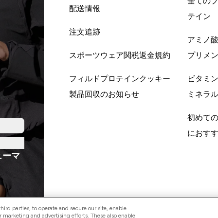
全ての
配送情報
テイン
注文追跡
アミノ
スポーツウェア関税返金規約
プリメ
フィルドプロテインクッキー
ビタミ
製品回収のお知らせ
ミネラ
初めて
におす
ューマ
ird parties, to operate and secure our site, enable
r marketing and advertising efforts. These also enable