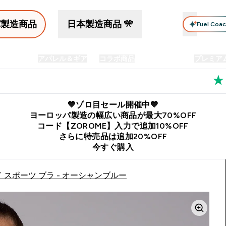
パ製造商品
日本製造商品 🎌
Fuel Coa
イン食品
アパレル＆ギア
コラボ商品
セット商品
プレミア
プリメント submenu
Enter プロテイン食品 submenu
Enter アパレル＆ギア submenu
Enter コラボ商品 submen
⌄
⌄
⌄
料
公式LINE追加で最新お得情報をゲット
公式アプリはこちら
💙ゾロ目セール開催中💙
ヨーロッパ製造の幅広い商品が最大70%OFF
コード【ZOROME】入力で追加10%OFF
さらに特売品は追加20%OFF
今すぐ購入
 スポーツ ブラ - オーシャンブルー