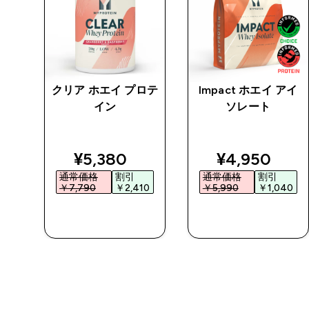
チン
クリア ホエイ プロテ
Impact ホエイ アイ
 パ
イン
ソレート
ed price
discounted price
discounted 
¥5,380‎
¥4,950‎
通常価格
割引
通常価格
割引
0‎
￥7,790‎
￥2,410‎
￥5,990‎
￥1,040‎
今すぐ購入
今すぐ購入