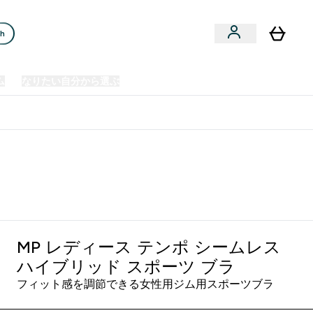
ch
ム
なりたい自分から選ぶ
クリアランスセール
日本製造商品
u
Enter プレミアム submenu
Enter なりたい自分から選ぶ submenu
En
⌄
⌄
⌄
欧州スポーツ栄養No.1ブランド*
MP レディース テンポ シームレス
ハイブリッド スポーツ ブラ
フィット感を調節できる女性用ジム用スポーツブラ