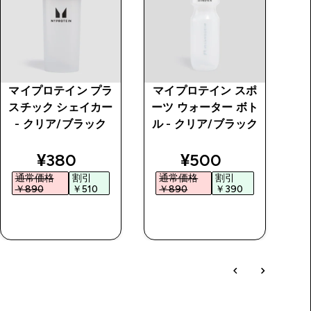
マイプロテイン プラ
マイプロテイン スポ
M
スチック シェイカー
ーツ ウォーター ボト
ー
- クリア/ブラック
ル - クリア/ブラック
ポ
price
discounted price
discounted price
¥380‎
¥500‎
通常価格
割引
通常価格
割引
￥890‎
￥510‎
￥890‎
￥390‎
￥
今すぐ購入
今すぐ購入