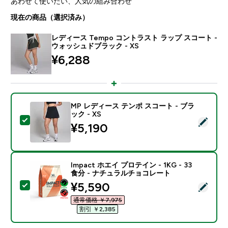
あわせて使いたい、人気の組み合わせ
現在の商品（選択済み）
レディース Tempo コントラスト ラップ スコート -
ウォッシュドブラック - XS
¥6,288‎
MP レディース テンポ スコート - ブラ
ック - XS
この商品を選択 - MP レディース テンポ スコート - ブラ
¥5,190‎
Impact ホエイ プロテイン - 1KG - 33
食分 - ナチュラルチョコレート
discounted price
¥5,590‎
この商品を選択 - Impact ホエイ プロテイン - 1KG 
通常価格 ￥7,975‎
割引 ￥2,385‎