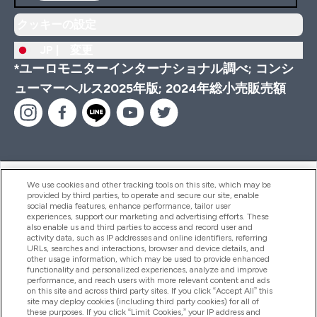
クッキーの設定
JP |
変更
*ユーロモニターインターナショナル調べ; コンシ
ューマーヘルス2025年版; 2024年総小売販売額
ヘルプ＆ガイド
We use cookies and other tracking tools on this site, which may be
provided by third parties, to operate and secure our site, enable
social media features, enhance performance, tailor user
experiences, support our marketing and advertising efforts. These
also enable us and third parties to access and record user and
商品について
activity data, such as IP addresses and online identifiers, referring
URLs, searches and interactions, browser and device details, and
other usage information, which may be used to provide enhanced
functionality and personalized experiences, analyze and improve
会社概要
performance, and reach users with more relevant content and ads
on this site and across third party sites. If you click “Accept All” this
site may deploy cookies (including third party cookies) for all of
these purposes. If you click “Limit Cookies,” your IP address and