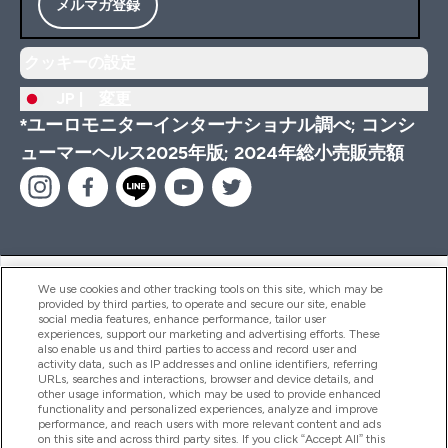
メルマガ登録
クッキーの設定
JP |
変更
*ユーロモニターインターナショナル調べ; コンシ
ューマーヘルス2025年版; 2024年総小売販売額
ヘルプ＆ガイド
We use cookies and other tracking tools on this site, which may be
provided by third parties, to operate and secure our site, enable
social media features, enhance performance, tailor user
experiences, support our marketing and advertising efforts. These
also enable us and third parties to access and record user and
商品について
activity data, such as IP addresses and online identifiers, referring
URLs, searches and interactions, browser and device details, and
other usage information, which may be used to provide enhanced
functionality and personalized experiences, analyze and improve
会社概要
performance, and reach users with more relevant content and ads
on this site and across third party sites. If you click “Accept All” this