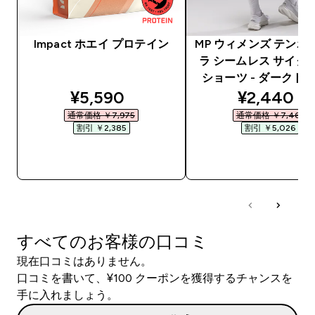
Impact ホエイ プロテイン
MP ウィメンズ テンポ
ラ シームレス サイク
ショーツ - ダークト
discounted price
discounte
¥5,590‎
¥2,440‎
通常価格 ￥7,975‎
通常価格 ￥7,466‎
割引 ￥2,385‎
割引 ￥5,026‎
今すぐ購入
今すぐ購入
すべてのお客様の口コミ
現在口コミはありません。
口コミを書いて、¥100 クーポンを獲得するチャンスを
手に入れましょう。