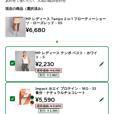
あわせて使いたい、人気の組み合わせ
現在の商品（選択済み）
MP レディース Tempo 2 in 1 フローティーショー
ツ - ローズレッド - XS
¥6,680‎
MP レディース テンポ ベスト - ホワイ
ト - S
discounted price
¥2,230‎
この商品を選択 - MP レディース テンポ ベスト - ホワイ
通常価格 ￥5,190‎
割引 ￥2,960‎
Impact ホエイ プロテイン - 1KG - 33
食分 - ナチュラルチョコレート
discounted price
¥5,590‎
この商品を選択 - Impact ホエイ プロテイン - 1KG 
通常価格 ￥7,975‎
割引 ￥2,385‎