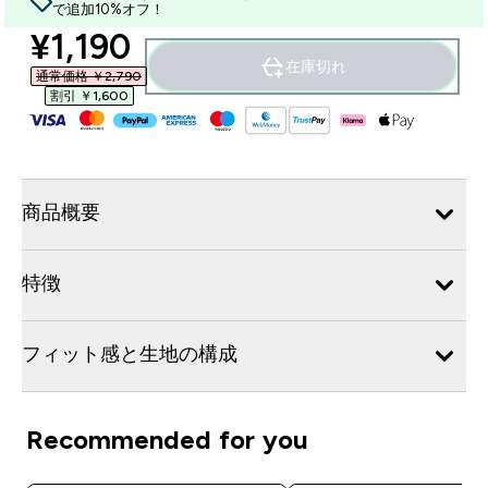
で追加10%オフ！
discounted price
¥1,190‎
在庫切れ
通常価格 ￥2,790‎
割引 ￥1,600‎
商品概要
特徴
フィット感と生地の構成
Recommended for you