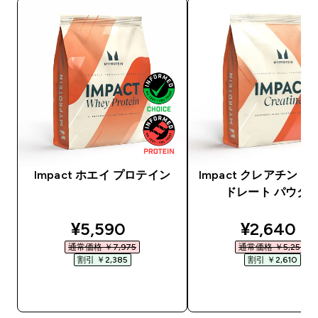
Impact ホエイ プロテイン
Impact クレアチン 
ドレート パウダ
discounted price
discounte
¥5,590‎
¥2,640‎
通常価格 ￥7,975‎
通常価格 ￥5,250‎
割引 ￥2,385‎
割引 ￥2,610‎
今すぐ購入
今すぐ購入