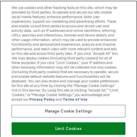
ヘルプ＆ガイド
We use cookies and other tracking tools on this site, which may be
provided by third parties, to operate and secure our site, enable
social media features, enhance performance, tailor user
experiences, support our marketing and advertising efforts. These
also enable us and third parties to access and record user and
商品について
activity data, such as IP addresses and online identifiers, referring
URLs, searches and interactions, browser and device details, and
other usage information, which may be used to provide enhanced
functionality and personalized experiences, analyze and improve
会社概要
performance, and reach users with more relevant content and ads
on this site and across third party sites. If you click “Accept All” this
site may deploy cookies (including third party cookies) for all of
these purposes. If you click “Limit Cookies,” your IP address and
特典＆ポイント
other browsing information may still be collected but only cookies
(including third party cookies) that are necessary to operate, secure
and enable default website features and functionalities will be
deployed. You can also review and manage your cookie preferences
for this site at any time by clicking the “Manage Cookie Settings”
2026 The Hut.com Ltd
link in this banner. By using this site or clicking "Accept All," "Limit
Cookies," or "Manage Cookie Settings," you acknowledge and
accept our
Privacy Policy
and
Terms of Use
.
Manage Cookie Settings
Pay with
Limit Cookies