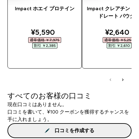
Impact ホエイ プロテイン
Impact クレアチン 
ドレート パウダ
discounted price
discounte
¥5,590‎
¥2,640‎
通常価格 ￥7,975‎
通常価格 ￥5,250‎
割引 ￥2,385‎
割引 ￥2,610‎
今すぐ購入
今すぐ購入
すべてのお客様の口コミ
現在口コミはありません。
口コミを書いて、¥100 クーポンを獲得するチャンスを
手に入れましょう。
口コミを作成する