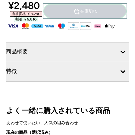
discounted price
¥2,480‎
在庫切れ
通常価格 ￥8,290‎
割引 ￥5,810‎
商品概要
特徴
よく一緒に購入されている商品
あわせて使いたい、人気の組み合わせ
現在の商品（選択済み）