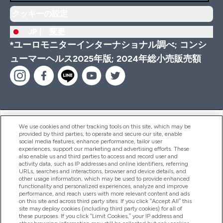
クッキーの設定
JP |
変更
*ユーロモニターインターナショナル調べ; コンシ
ューマーヘルス2025年版; 2024年総小売販売額
ヘルプ＆ガイド
We use cookies and other tracking tools on this site, which may be
provided by third parties, to operate and secure our site, enable
social media features, enhance performance, tailor user
experiences, support our marketing and advertising efforts. These
also enable us and third parties to access and record user and
商品について
activity data, such as IP addresses and online identifiers, referring
URLs, searches and interactions, browser and device details, and
other usage information, which may be used to provide enhanced
functionality and personalized experiences, analyze and improve
会社概要
performance, and reach users with more relevant content and ads
on this site and across third party sites. If you click “Accept All” this
site may deploy cookies (including third party cookies) for all of
these purposes. If you click “Limit Cookies,” your IP address and