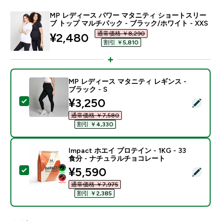
MP レディース パワー マタニティ ショートスリー
ブ トップ マルチパック - ブラック/ホワイト - XXS
通常価格 ￥8,290‎
discounted price
¥2,480‎
割引 ￥5,810‎
MP レディース マタニティ レギンス -
ブラック - S
discounted price
¥3,250‎
この商品を選択 - MP レディース マタニティ レギンス -
通常価格 ￥7,580‎
割引 ￥4,330‎
Impact ホエイ プロテイン - 1KG - 33
食分 - ナチュラルチョコレート
discounted price
¥5,590‎
この商品を選択 - Impact ホエイ プロテイン - 1KG 
通常価格 ￥7,975‎
割引 ￥2,385‎