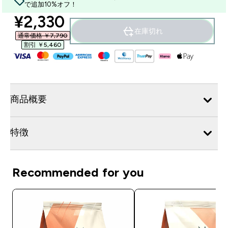
で追加10%オフ！
discounted price
¥2,330‎
在庫切れ
通常価格 ￥7,790‎
割引 ￥5,460‎
商品概要
特徴
Recommended for you