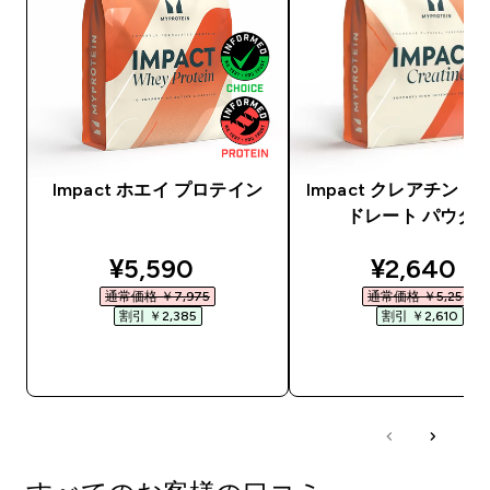
Impact ホエイ プロテイン
Impact クレアチン 
ドレート パウダ
discounted price
discounte
¥5,590‎
¥2,640‎
通常価格 ￥7,975‎
通常価格 ￥5,250‎
割引 ￥2,385‎
割引 ￥2,610‎
今すぐ購入
今すぐ購入