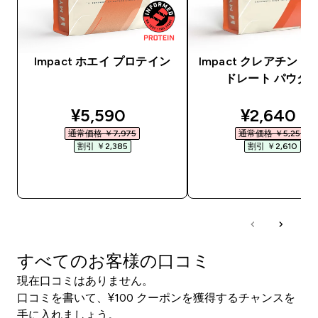
Impact ホエイ プロテイン
Impact クレアチン 
ドレート パウダ
discounted price
discounte
¥5,590‎
¥2,640‎
通常価格 ￥7,975‎
通常価格 ￥5,250‎
割引 ￥2,385‎
割引 ￥2,610‎
今すぐ購入
今すぐ購入
すべてのお客様の口コミ
現在口コミはありません。
口コミを書いて、¥100 クーポンを獲得するチャンスを
手に入れましょう。