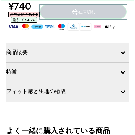
discounted price
¥740‎
在庫切れ
通常価格 ￥5,610‎
割引 ￥4,870‎
商品概要
特徴
フィット感と生地の構成
よく一緒に購入されている商品