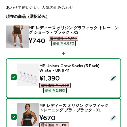
あわせて使いたい、人気の組み合わせ
現在の商品（選択済み）
MP レディース オリジン グラフィック トレーニン
グ ショーツ - ブラック - XS
通常価格 ￥5,610‎
discounted price
¥740‎
割引 ￥4,870‎
MP Unisex Crew Socks (5 Pack) -
White - UK 9-11
discounted price
¥1,390‎
この商品を選択 - MP Unisex Crew Socks (5 Pack) - Whit
通常価格 ￥4,050‎
割引 ￥2,660‎
MP レディース オリジン グラフィック
トレーニング ブラ - ブラック - XL
discounted price
¥670‎
この商品を選択 - MP レディース オリジン グラフィック 
通常価格 ￥5,190‎