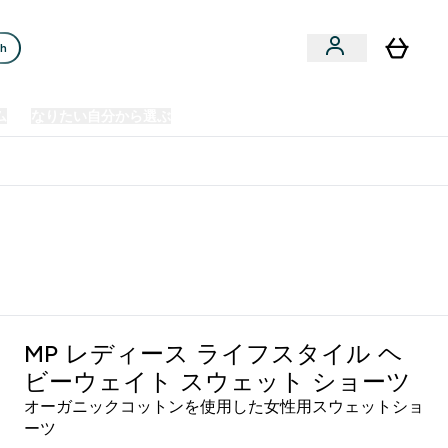
ch
ム
なりたい自分から選ぶ
クリアランスセール
日本製造商品
u
Enter プレミアム submenu
Enter なりたい自分から選ぶ submenu
En
⌄
⌄
⌄
欧州スポーツ栄養No.1ブランド*
MP レディース ライフスタイル ヘ
ビーウェイト スウェット ショーツ
オーガニックコットンを使用した女性用スウェットショ
ーツ