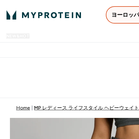
ヨーロッ
NEW&HOT
プロテイン
アミノ酸
サプリメント
プロテ
Enter NEW&HOT submenu
Enter プロテイン submenu
Enter アミノ酸 submenu
Enter サ
⌄
⌄
⌄
⌄
12,000円以上購入で送料無
Home
MP レディース ライフスタイル ヘビーウェイト