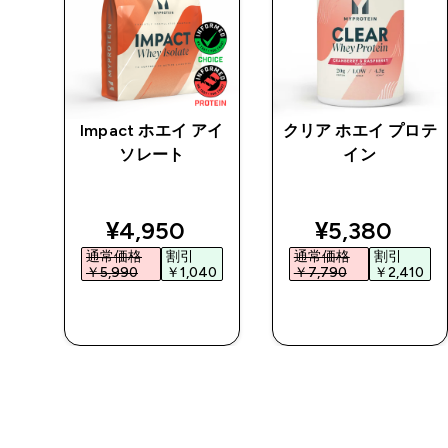
チン
Impact ホエイ アイ
クリア ホエイ プロテ
 パ
ソレート
イン
ed price
discounted price
discounted 
¥4,950‎
¥5,380‎
通常価格
割引
通常価格
割引
0‎
￥5,990‎
￥1,040‎
￥7,790‎
￥2,410‎
今すぐ購入
今すぐ購入