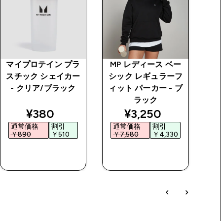
マイプロテイン プラ
MP レディース ベー
M
スチック シェイカー
シック レギュラーフ
シ
- クリア/ブラック
ィット パーカー - ブ
ラック
price
discounted price
discounted price
¥380‎
¥3,250‎
通常価格
割引
通常価格
割引
￥890‎
￥510‎
￥7,580‎
￥4,330‎
￥
今すぐ購入
今すぐ購入