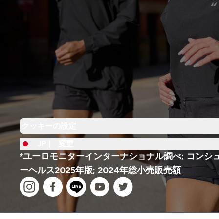
クッキーの設定
JP |
変更
*ユーロモニターインターナショナル調べ; コンシ
ーヘルス2025年版; 2024年総小売販売額