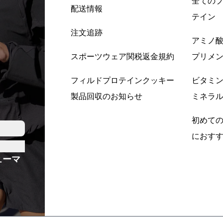
全ての
配送情報
テイン
注文追跡
アミノ
スポーツウェア関税返金規約
プリメ
フィルドプロテインクッキー
ビタミ
製品回収のお知らせ
ミネラ
初めて
におす
ューマ