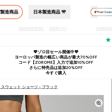
パ製造商品
日本製造商品 🎌
Fuel Coa
イン食品
アパレル＆ギア
コラボ商品
セット商品
プレミア
プリメント submenu
Enter プロテイン食品 submenu
Enter アパレル＆ギア submenu
Enter コラボ商品 submen
⌄
⌄
⌄
料
公式LINE追加で最新お得情報をゲット
公式アプリはこちら
💙ゾロ目セール開催中💙
ヨーロッパ製造の幅広い商品が最大70%OFF
コード【ZOROME】入力で追加10%OFF
さらに特売品は追加20%OFF
今すぐ購入
 スウェット ショーツ - ブラック