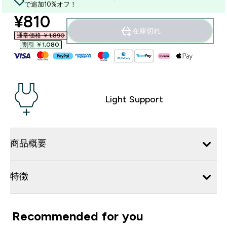
で追加10%オフ！
discounted price
¥810‎
在庫切れ
通常価格 ￥1,890‎
割引 ￥1,080‎
Light Support
商品概要
特徴
Recommended for you