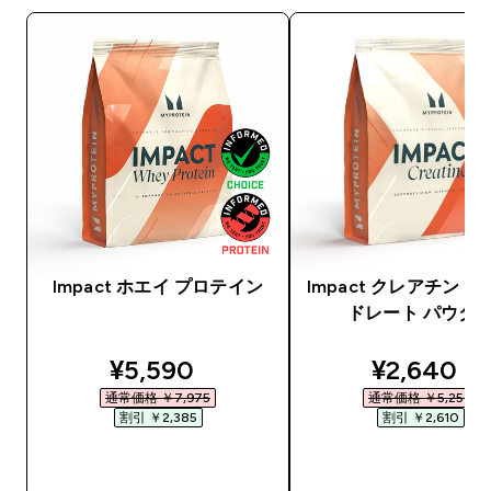
Impact ホエイ プロテイン
Impact クレアチン 
ドレート パウダ
discounted price
discounte
¥5,590‎
¥2,640‎
通常価格 ￥7,975‎
通常価格 ￥5,250‎
割引 ￥2,385‎
割引 ￥2,610‎
今すぐ購入
今すぐ購入