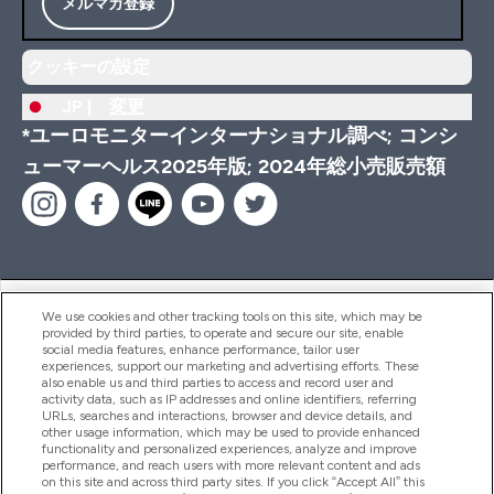
メルマガ登録
クッキーの設定
JP |
変更
*ユーロモニターインターナショナル調べ; コンシ
ューマーヘルス2025年版; 2024年総小売販売額
ヘルプ＆ガイド
We use cookies and other tracking tools on this site, which may be
provided by third parties, to operate and secure our site, enable
social media features, enhance performance, tailor user
experiences, support our marketing and advertising efforts. These
also enable us and third parties to access and record user and
商品について
activity data, such as IP addresses and online identifiers, referring
URLs, searches and interactions, browser and device details, and
other usage information, which may be used to provide enhanced
functionality and personalized experiences, analyze and improve
会社概要
performance, and reach users with more relevant content and ads
on this site and across third party sites. If you click “Accept All” this