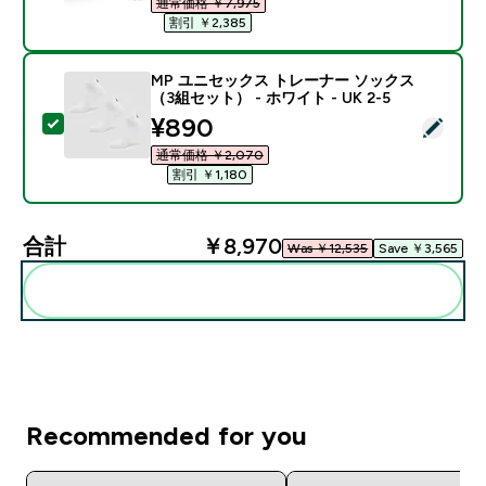
通常価格 ￥7,975‎
割引 ￥2,385‎
MP ユニセックス トレーナー ソックス
（3組セット） - ホワイト - UK 2-5
discounted price
¥890‎
この商品を選択 - MP ユニセックス トレーナー ソックス（
通常価格 ￥2,070‎
割引 ￥1,180‎
合計
￥8,970‎
Was ￥12,535‎
Save ￥3,565‎
まとめてカートに入れる
Recommended for you