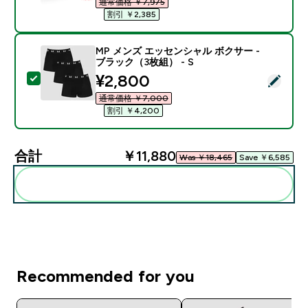
通常価格 ￥7,975‎
割引 ￥2,385‎
MP メンズ エッセンシャル ボクサー -
ブラック（3枚組） - S
discounted price
¥2,800‎
この商品を選択 - MP メンズ エッセンシャル ボクサー -
通常価格 ￥7,000‎
割引 ￥4,200‎
合計
￥11,880‎
Was ￥18,465‎
Save ￥6,585‎
まとめてカートに入れる
Recommended for you