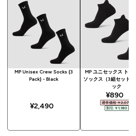
MP Unisex Crew Socks (3
MP ユニセックス トレ
Pack) - Black
ソックス（3組セット） 
ック
discount
¥890‎
通常価格 ￥2,070‎
¥2,490‎
割引 ￥1,180‎
今すぐ購入
今すぐ購入