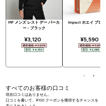
MP メンズ レスト デー パーカ
Impact ホエイ プロ
ー - ブラック
discounted price
discounte
¥3,120‎
¥5,590‎
通常価格 ￥7,270‎
通常価格 ￥7,975‎
割引 ￥4,150‎
割引 ￥2,385‎
今すぐ購入
今すぐ購入
すべてのお客様の口コミ
現在口コミはありません。
口コミを書いて、¥100 クーポンを獲得するチャンスを
手に入れましょう。