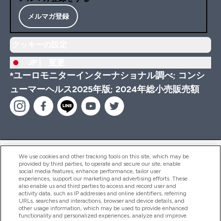
メルマガ登録
クッキーの設定
JP |
変更
*ユーロモニターインターナショナル調べ; コンシ
ューマーヘルス2025年版; 2024年総小売販売額
ヘルプ＆ガイド
We use cookies and other tracking tools on this site, which may be
provided by third parties, to operate and secure our site, enable
social media features, enhance performance, tailor user
experiences, support our marketing and advertising efforts. These
also enable us and third parties to access and record user and
商品について
activity data, such as IP addresses and online identifiers, referring
URLs, searches and interactions, browser and device details, and
other usage information, which may be used to provide enhanced
functionality and personalized experiences, analyze and improve
会社概要