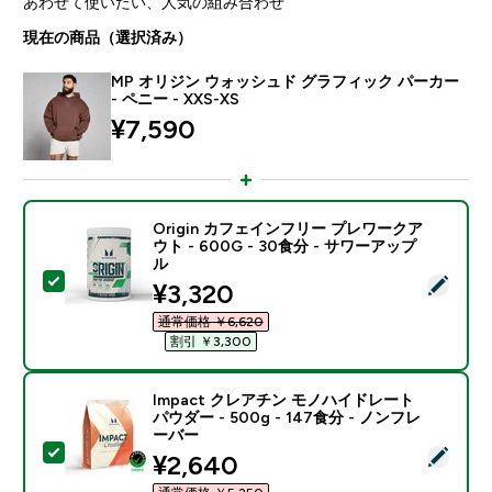
あわせて使いたい、人気の組み合わせ
現在の商品（選択済み）
MP オリジン ウォッシュド グラフィック パーカー
- ペニー - XXS-XS
¥7,590‎
Origin カフェインフリー プレワークア
ウト - 600G - 30食分 - サワーアップ
ル
この商品を選択 - Origin カフェインフリー プレワークアウ
discounted price
¥3,320‎
通常価格 ￥6,620‎
割引 ￥3,300‎
Impact クレアチン モノハイドレート
パウダー - 500g - 147食分 - ノンフレ
ーバー
この商品を選択 - Impact クレアチン モノハイドレート パ
discounted price
¥2,640‎