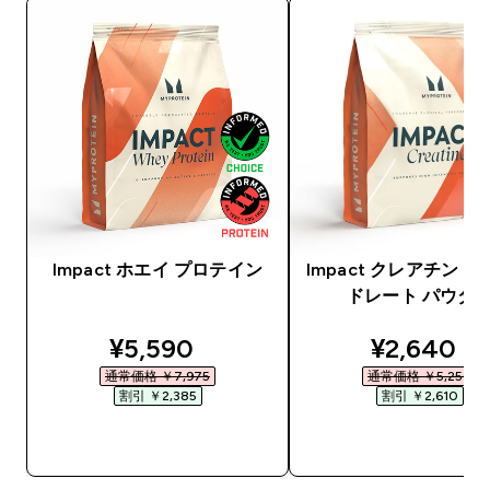
Impact ホエイ プロテイン
Impact クレアチン 
ドレート パウダ
discounted price
discounte
¥5,590‎
¥2,640‎
通常価格 ￥7,975‎
通常価格 ￥5,250‎
割引 ￥2,385‎
割引 ￥2,610‎
今すぐ購入
今すぐ購入