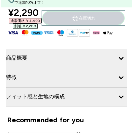
で追加10%オフ！
discounted price
¥2,290‎
在庫切れ
通常価格 ￥4,490‎
割引 ￥2,200‎
商品概要
特徴
フィット感と生地の構成
Recommended for you