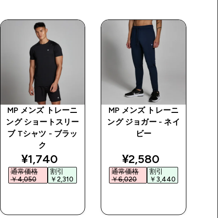
MP メンズ トレーニ
MP メンズ トレーニ
MP
ング ショートスリー
ング ジョガー - ネイ
ネ
ブ Tシャツ - ブラッ
ビー
ク
price
discounted price
discounted price
¥1,740‎
¥2,580‎
通常価格
割引
通常価格
割引
￥4,050‎
￥2,310‎
￥6,020‎
￥3,440‎
今すぐ購入
今すぐ購入