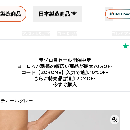
パ製造商品
日本製造商品 🎌
Fuel Coa
イン食品
アパレル＆ギア
コラボ商品
セット商品
プレミア
プリメント submenu
Enter プロテイン食品 submenu
Enter アパレル＆ギア submenu
Enter コラボ商品 submen
⌄
⌄
⌄
料
公式LINE追加で最新お得情報をゲット
公式アプリはこちら
💙ゾロ目セール開催中💙
ヨーロッパ製造の幅広い商品が最大70%OFF
コード【ZOROME】入力で追加10%OFF
さらに特売品は追加20%OFF
今すぐ購入
 スティールグレー