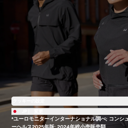
クッキーの設定
JP |
変更
*ユーロモニターインターナショナル調べ; コンシ
ーヘルス2025年版; 2024年総小売販売額