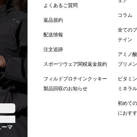
ェア
よくあるご質問
コラム
返品規約
全ての
配送情報
テイン
注文追跡
アミノ
スポーツウェア関税返金規約
プリメ
フィルドプロテインクッキー
ビタミ
製品回収のお知らせ
ミネラ
初めて
におす
ューマ