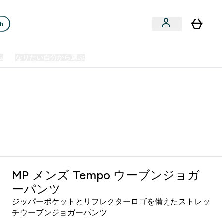
ch
ム
なりたい自分から選ぶ
クリアランスセール
日本製造商品
u
Enter プレミアム submenu
Enter なりたい自分から選ぶ submenu
En
⌄
⌄
⌄
欧州スポーツ栄養No.1ブランド*
MP メンズ Tempo ウーブンジョガ
ーパンツ
ジッパーポケットとリフレクターロゴを備えたストレッ
チウーブンジョガーパンツ