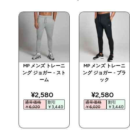
プロ
MP メンズ トレーニ
MP メンズ トレーニ
ング ジョガー - スト
ング ジョガー - ブラ
ーム
ック
ed price
discounted price
discounted 
¥2,580‎
¥2,580‎
通常価格
割引
通常価格
割引
5‎
￥6,020‎
￥3,440‎
￥6,020‎
￥3,440‎
今すぐ購入
今すぐ購入