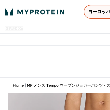
ヨーロッ
NEW&HOT
プロテイン
アミノ酸
サプリメント
プロテ
Enter NEW&HOT submenu
Enter プロテイン submenu
Enter アミノ酸 submenu
Enter サ
⌄
⌄
⌄
⌄
12,000円以上購入で送料無
Home
MP メンズ Tempo ウーブンジョガーパンツ -