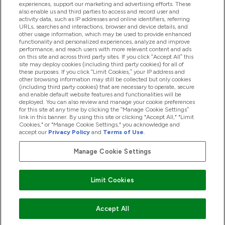
experiences, support our marketing and advertising efforts. These
also enable us and third parties to access and record user and
商品について
activity data, such as IP addresses and online identifiers, referring
URLs, searches and interactions, browser and device details, and
other usage information, which may be used to provide enhanced
functionality and personalized experiences, analyze and improve
会社概要
performance, and reach users with more relevant content and ads
on this site and across third party sites. If you click “Accept All” this
site may deploy cookies (including third party cookies) for all of
these purposes. If you click “Limit Cookies,” your IP address and
特典＆ポイント
other browsing information may still be collected but only cookies
(including third party cookies) that are necessary to operate, secure
and enable default website features and functionalities will be
deployed. You can also review and manage your cookie preferences
for this site at any time by clicking the “Manage Cookie Settings”
2026 The Hut.com Ltd
link in this banner. By using this site or clicking "Accept All," "Limit
Cookies," or "Manage Cookie Settings," you acknowledge and
accept our
Privacy Policy
and
Terms of Use
.
Manage Cookie Settings
Pay with
Limit Cookies
Accept All
"
"