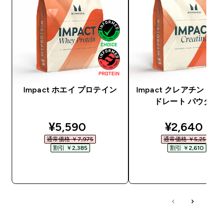
Impact ホエイ プロテイン
Impact クレアチン 
ドレート パウダ
discounted price
discounte
¥5,590‎
¥2,640‎
通常価格 ￥7,975‎
通常価格 ￥5,250‎
割引 ￥2,385‎
割引 ￥2,610‎
今すぐ購入
今すぐ購入